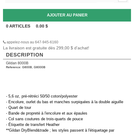
0
ARTICLES
0.00
$
appelez-nous au 647-945-6160
La livraison est gratuite dès 299,00 $ d'achat!
DESCRIPTION
Gildan 8000B
Reference: G800B, G8000B
- 5,6 oz, pré-rétréci 50/50 coton/polyester
- Encolure, ourlet du bas et manches surpiquées à la double aiguille
- Quart de tour
- Bande de propreté à l'encolure et aux épaules
- Col sans coutures de trois-quarts de pouce
- Étiquette de transfert Heather
**Gildan DryBlend&trade ; les styles passent à l'étiquetage par