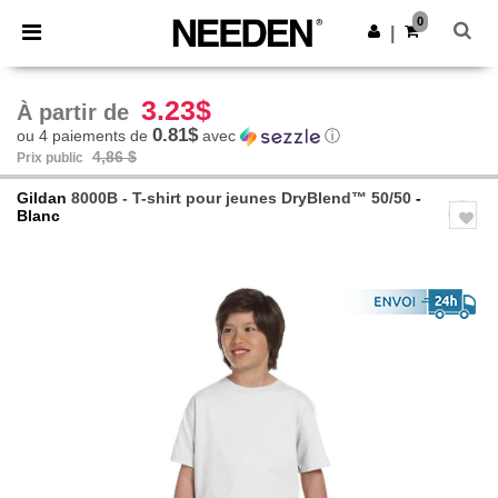
×
Appli Needen
0
Obtenir l'appli
|
Meilleurs prix sur l’app !
3.23$
À partir de
0.81$
ou 4 paiements de
avec
ⓘ
4,86 $
Prix public
Gildan
8000B - T-shirt pour jeunes DryBlend™ 50/50
-
Blanc
Previous
Next