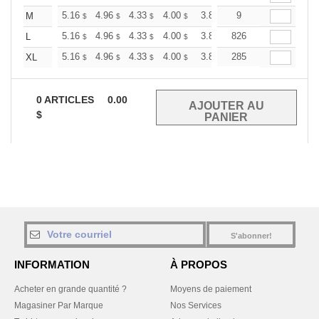
+
5.16
4.96
4.33
4.00
3.80
9
3.73
M
$
$
$
$
$
$
+
5.16
4.96
4.33
4.00
3.80
826
3.73
L
$
$
$
$
$
$
+
5.16
4.96
4.33
4.00
3.80
285
3.73
XL
$
$
$
$
$
$
0
ARTICLES
0.00
$
S'abonner!
INFORMATION
À PROPOS
Acheter en grande quantité ?
Moyens de paiement
Magasiner Par Marque
Nos Services