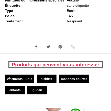
teintures ou impressions spéciales
Aucune
Étiquette
sans etiquette
Type
Basic
Poids
145
Traitement
Respirant
Produits qui peuvent vous interesser
vêtements | unis
t-shirts
manches courtes
enfants
gildan