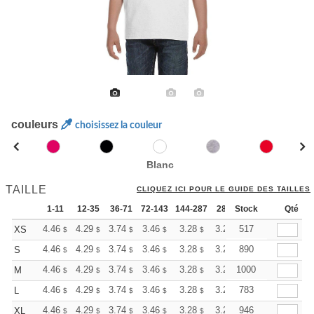
couleurs
choisissez la couleur
Blanc
TAILLE
CLIQUEZ ICI POUR LE GUIDE DES TAILLES
1-11
12-35
36-71
72-143
144-287
288 +
Stock
Plus
Qté
+
4.46
4.29
3.74
3.46
3.28
3.23
517
XS
$
$
$
$
$
$
+
4.46
4.29
3.74
3.46
3.28
3.23
890
S
$
$
$
$
$
$
+
4.46
4.29
3.74
3.46
3.28
3.23
1000
M
$
$
$
$
$
$
+
4.46
4.29
3.74
3.46
3.28
3.23
783
L
$
$
$
$
$
$
+
4.46
4.29
3.74
3.46
3.28
3.23
946
XL
$
$
$
$
$
$