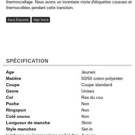
thermoscellage. Nous avons un inventaire mixte d'étiquettes cousues et
thermocollées pendant cette transition.
Sans Étiquette
High Stock
SPÉCIFICATION
Age
Jeunes
Matière
50/50 coton-polyester
Coupe
Coupe standard
Genre
Unisex
Col
Ras du cou
Poche
Non
Ringspun
Non
Coté cousu
Non
Longueur de manche
Short
Style manches
Set-in