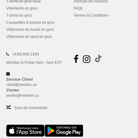
T-shirts en gros local
Adresse de livraison
Vêtements en gros
FAQs
T-shirts en gros
Termes & Conditions
Casquettes & tuques en gros
Vêtements de travail en gros
Vêtements de sport en gros
(438) 809-2184
Monday to Friday 9am - 5pm EST
Service Client
client@needen.ca
Ventes
ventes@needen.ca
Suivi de commande