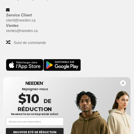
Service Client
client@needen.ca
Ventes
ventes@needen.ca
Suivi de commande
Bureau
Rejoignez-nous
One Dundas Street West Suite 2500
$10
Toronto, Ontario, M5G 1Z3
DE
Ceci n'est PAS l'adresse de retour. Pour les retours, voir ici
RÉDUCTION
Recevez-le sur votre premier achat.
Bureau
1300 rue Sherbrooke Ouest #400
Montreal, Quebec, H3G 1H9
ENVOYER $ 10 DE RÉDUCTION