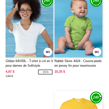
W1
W1
Gildan 64V00L - T-shirt à col en V
Rabbit Skins 4424 - Couvre-pieds
pour dames de Softstyle
en jersey fin pour nourrissons
4,87 $
10,35 $
-35%
7,52 $