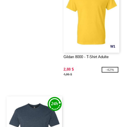
W1
Gildan 8000 - T-Shirt Adulte
2,88 $
-42%
4,96 $