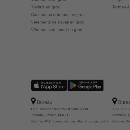
T-shirts en gros
Termes &
Casquettes & tuques en gros
Vêtements de travail en gros
Vêtements de sport en gros
Bureau
Bure
One Dundas Street West Suite 2500
1300 rue S
Toronto, Ontario, M5G 1Z3
Montreal,
Ceci n'est PAS l'adresse de retour. Pour les retours, voir ici
Ceci n'est PAS