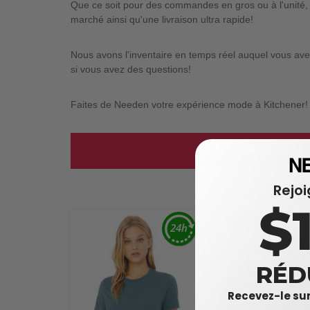
Que ce soit pour des commandes en gros ou à l'unité, 
marché ainsi qu'une livraison ultra rapide!
Nous avons l'inventaire en temps réel auquel vous avez
si vous avez des questions!
Faites de Needen votre expérience mode à Kitchener!
Allez voir l
Rejo
$
RÉD
Recevez-le sur