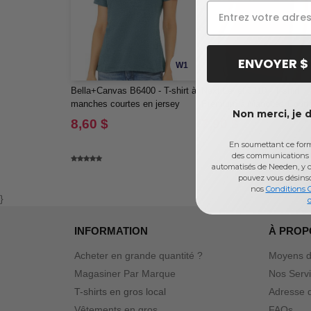
ENVOYER $
W1
Bella+Canvas B6400 - T-shirt à
Next Level 3310 - T-shirt
manches courtes en jersey
Premium à Manches Court
Non merci, je 
décontracté pour femmes
pour Jeunes
8,60 $
7,90 $
En soumettant ce formu
des communications 
automatisés de Needen, y c
pouvez vous désins
nos
Conditions 
}
d
INFORMATION
À PROP
Acheter en grande quantité ?
Moyens d
Magasiner Par Marque
Nos Serv
T-shirts en gros local
Adresse d
Vêtements en gros
FAQs