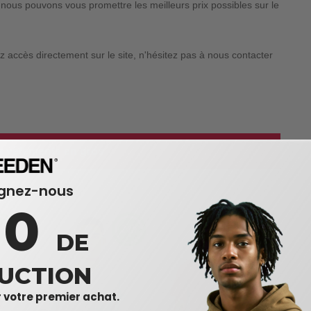
nous pouvons vous promettre les meilleurs prix possibles sur le
 accès directement sur le site, n'hésitez pas à nous contacter
es vêtements en gros
ignez-nous
10
DE
UCTION
 votre premier achat.