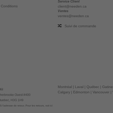
Service Client
 Conditions
client@needen.ca
Ventes
ventes@needen.ca
Suivi de commande
Montréal
|
Laval
|
Québec
|
Gatin
au
Calgary
|
Edmonton
|
Vancouver
|
herbrooke Ouest #400
 Quebec, H3G 1H9
 l'adresse de retour. Pour les retours, voir ici