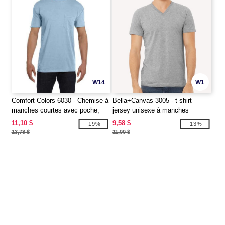
W14
W1
Comfort Colors 6030 - Chemise à
Bella+Canvas 3005 - t-shirt
manches courtes avec poche,
jersey unisexe à manches
teintée dans la masse
courtes et encolure en V
11,10 $
9,58 $
-19%
-13%
13,78 $
11,00 $