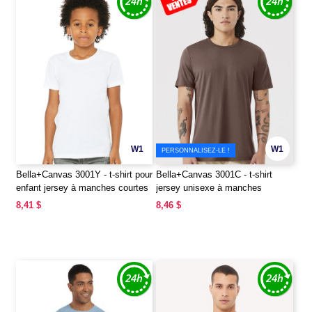
W1
W1
PERSONNALISEZ-LE !
Bella+Canvas 3001Y - t-shirt pour
Bella+Canvas 3001C - t-shirt
enfant jersey à manches courtes
jersey unisexe à manches
courtes
8,41 $
8,46 $