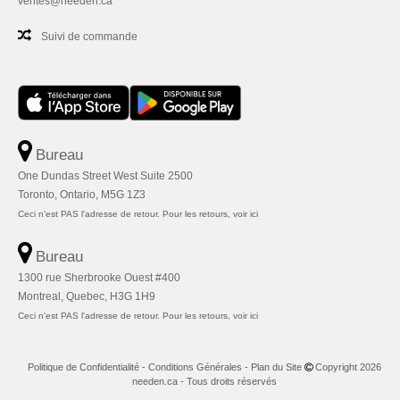
ventes@needen.ca
Suivi de commande
Bureau
One Dundas Street West Suite 2500
Toronto, Ontario, M5G 1Z3
Ceci n'est PAS l'adresse de retour. Pour les retours, voir ici
Bureau
1300 rue Sherbrooke Ouest #400
Montreal, Quebec, H3G 1H9
Ceci n'est PAS l'adresse de retour. Pour les retours, voir ici
Politique de Confidentialité
-
Conditions Générales
-
Plan du Site
Copyright 2026
needen.ca - Tous droits réservés