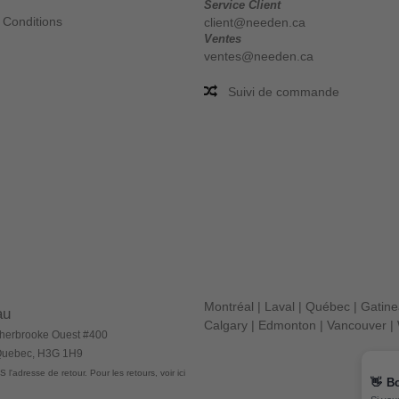
Service Client
 Conditions
client@needen.ca
Ventes
ventes@needen.ca
Suivi de commande
Montréal
|
Laval
|
Québec
|
Gatin
au
Calgary
|
Edmonton
|
Vancouver
|
herbrooke Ouest #400
 Quebec, H3G 1H9
 l'adresse de retour. Pour les retours, voir ici
👋
B