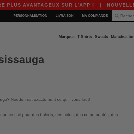
PLUS AVANTAGEUX SUR L’APP !
|
NOUVELLE AP
PERSONNALISATION
LIVRAISON
MA COMMANDE
Marques
T-Shirts
Sweats
Manches lo
ssissauga
auga? Needen est exactement ce qu'il vous faut!
e ce soit pour des t-shirts, des polos, des coton ouatés, des