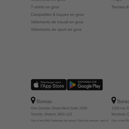
T-shirts en gros
Termes &
Casquettes & tuques en gros
Vêtements de travail en gros
Vêtements de sport en gros
Bureau
Bure
One Dundas Street West Suite 2500
1300 rue S
Toronto, Ontario, M5G 1Z3
Montreal,
Ceci n'est PAS l'adresse de retour. Pour les retours, voir ici
Ceci n'est PAS