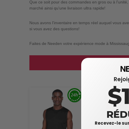
Que ce soit pour des commandes en gros ou à l'unité, 
marché ainsi qu'une livraison ultra rapide!
Nous avons l'inventaire en temps réel auquel vous avez
si vous avez des questions!
Faites de Needen votre expérience mode à Mississau
Allez voir l
Rejo
$
RÉD
Recevez-le sur