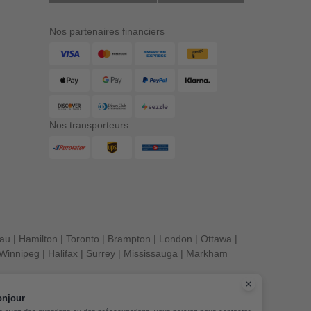
Nos partenaires financiers
Nos transporteurs
eau
|
Hamilton
|
Toronto
|
Brampton
|
London
|
Ottawa
|
Winnipeg
|
Halifax
|
Surrey
|
Mississauga
|
Markham
onjour