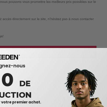
nous pouvons vous promettre les meilleurs prix possibles sur le
 accès directement sur le site, n'hésitez pas à nous contacter
ga!
es vêtements en gros
ignez-nous
10
DE
UCTION
 votre premier achat.