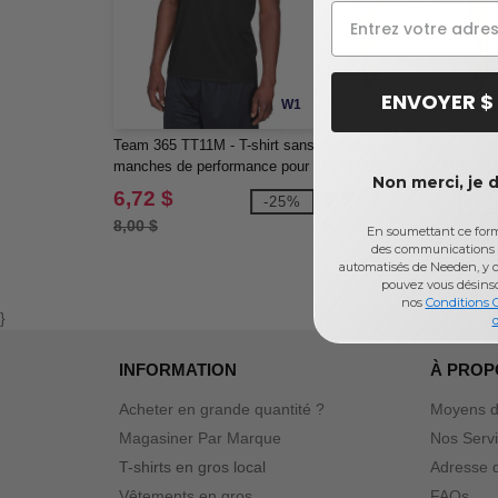
ENVOYER $
W1
Team 365 TT11M - T-shirt sans
Gildan G230 - T-shirt avec
manches de performance pour
poche Ultra CottonMD, 10 
Non merci, je 
hommes
de MD (2300)
6,72 $
6,57 $
-25%
-3
8,00 $
9,48 $
En soumettant ce formu
des communications 
automatisés de Needen, y c
pouvez vous désins
nos
Conditions 
}
d
INFORMATION
À PROP
Acheter en grande quantité ?
Moyens d
Magasiner Par Marque
Nos Serv
T-shirts en gros local
Adresse d
Vêtements en gros
FAQs