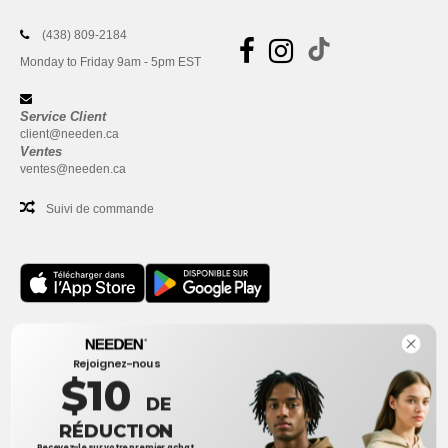
(438) 809-2184
Monday to Friday 9am - 5pm EST
Service Client
client@needen.ca
Ventes
ventes@needen.ca
Suivi de commande
Bureau
Rejoignez-nous
One Dundas Street West Suite 2500
$10
Toronto, Ontario, M5G 1Z3
DE
Ceci n'est PAS l'adresse de retour. Pour les retours, voir ici
RÉDUCTION
Recevez-le sur votre premier achat.