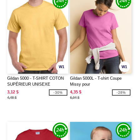
W1
W1
Gildan 5000 - T-SHIRT COTON
Gildan 5000L - T-shirt Coupe
SUPÉRIEUR UNISEXE
Missy pour
3,12 $
4,35 $
-30%
-28%
4,48 $
6,04 $