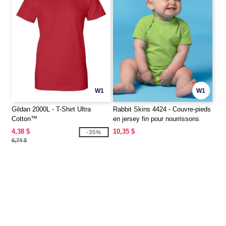
W1
W1
Gildan 2000L - T-Shirt Ultra
Rabbit Skins 4424 - Couvre-pieds
Cotton™
en jersey fin pour nourrissons
4,38 $
10,35 $
-35%
6,74 $