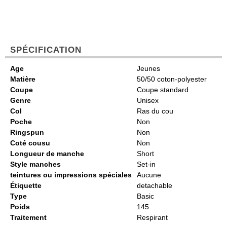
SPÉCIFICATION
Age
Jeunes
Matière
50/50 coton-polyester
Coupe
Coupe standard
Genre
Unisex
Col
Ras du cou
Poche
Non
Ringspun
Non
Coté cousu
Non
Longueur de manche
Short
Style manches
Set-in
teintures ou impressions spéciales
Aucune
Étiquette
detachable
Type
Basic
Poids
145
Traitement
Respirant