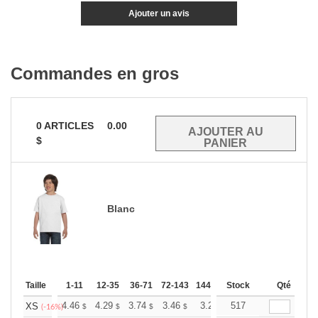
Ajouter un avis
Commandes en gros
0
ARTICLES
0.00
$
Blanc
Taille
1-11
12-35
36-71
72-143
144-287
Stock
288 +
Plus
Qté
+
4.46
4.29
3.74
3.46
3.28
517
3.23
XS
$
$
$
$
$
$
(-16%)