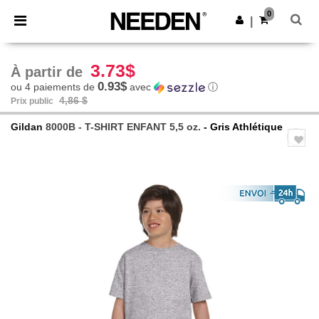
×
Appli Needen
0
Obtenir l'appli
|
Meilleurs prix sur l’app !
3.73$
À partir de
0.93$
ou 4 paiements de
avec
ⓘ
4,86 $
Prix public
Gildan
8000B - T-SHIRT ENFANT 5,5 oz.
- Gris Athlétique
Previous
Next