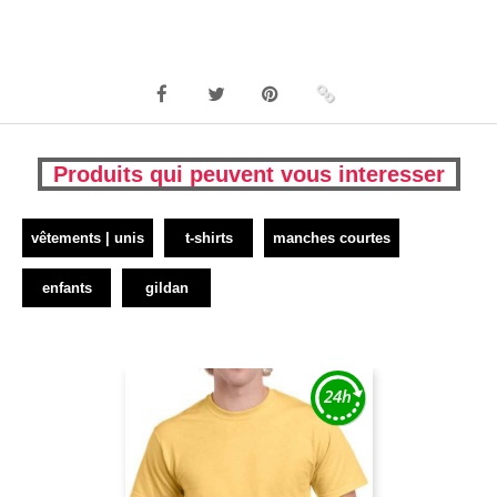
Produits qui peuvent vous interesser
vêtements | unis
t-shirts
manches courtes
enfants
gildan