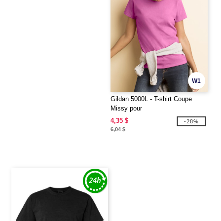
W1
Gildan 5000L - T-shirt Coupe
Missy pour
4,35 $
-28%
6,04 $