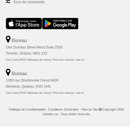
Suivi de commande
Bureau
One Dundas Street West Suite 2500
Toronto, Ontario, M5G 1Z3
Ceci n'est PAS l'adresse de retour. Pour les retours, voir ici
Bureau
1300 rue Sherbrooke Ouest #400
Montreal, Quebec, H3G 1H9
Ceci n'est PAS l'adresse de retour. Pour les retours, voir ici
Politique de Confidentialité
-
Conditions Générales
-
Plan du Site
Copyright 2026
needen.ca - Tous droits réservés