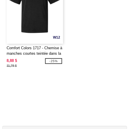
W12
Comfort Colors 1717 - Chemise à
manches courtes teintée dans la
masse
8,88 $
-25%
11,78 $