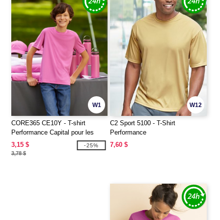
W1
W12
CORE365 CE10Y - T-shirt
C2 Sport 5100 - T-Shirt
Performance Capital pour les
Performance
jeunes
3,15 $
7,60 $
-25%
3,78 $