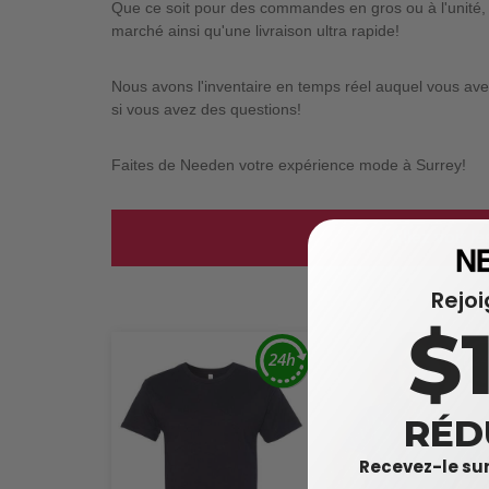
Que ce soit pour des commandes en gros ou à l'unité, 
marché ainsi qu'une livraison ultra rapide!
Nous avons l'inventaire en temps réel auquel vous avez
si vous avez des questions!
Faites de Needen votre expérience mode à Surrey!
Allez voir l
Rejo
$
RÉD
Recevez-le sur