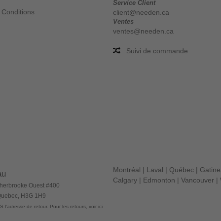
Service Client
 Conditions
client@needen.ca
Ventes
ventes@needen.ca
Suivi de commande
Montréal
|
Laval
|
Québec
|
Gatin
au
Calgary
|
Edmonton
|
Vancouver
|
herbrooke Ouest #400
 Quebec, H3G 1H9
 l'adresse de retour. Pour les retours, voir ici