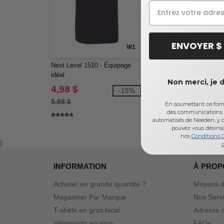
ENVOYER $
W1
Next Level 1510 - Équipage
Gildan 2000L - T-Shirt Fe
idéal
Non merci, je 
4,98 $
4,89 $
-15%
-2
5,88 $
6,74 $
En soumettant ce formu
des communications 
automatisés de Needen, y c
pouvez vous désins
nos
Conditions 
}
d
INFORMATION
À PROP
Acheter en grande quantité ?
Moyens d
Magasiner Par Marque
Nos Serv
T-shirts en gros local
Adresse d
Vêtements en gros
FAQs