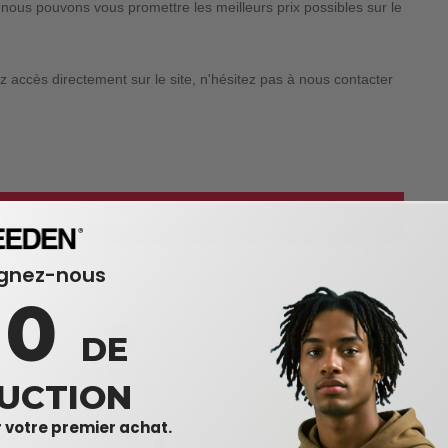
nous pouvons vous promettre les meilleurs prix possibles sur le
 accès directement sur le site, n'hésitez pas à nous contacter
es vêtements en gros
ignez-nous
10
DE
UCTION
 votre premier achat.