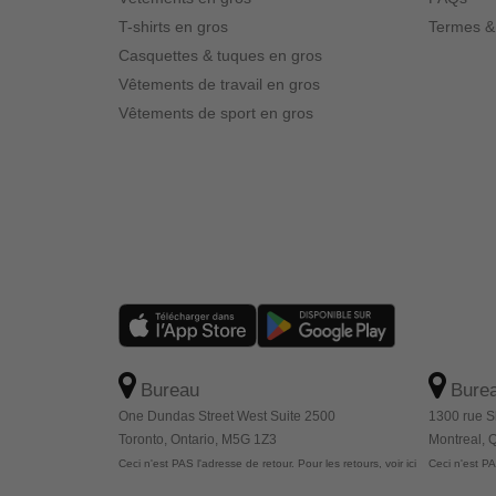
T-shirts en gros
Termes &
Casquettes & tuques en gros
Vêtements de travail en gros
Vêtements de sport en gros
Bureau
Bure
One Dundas Street West Suite 2500
1300 rue S
Toronto, Ontario, M5G 1Z3
Montreal,
Ceci n'est PAS l'adresse de retour. Pour les retours, voir ici
Ceci n'est PAS