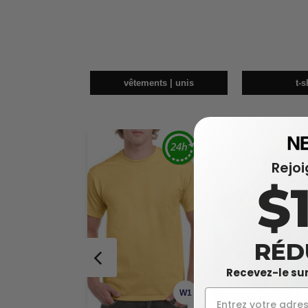
vêtements | unis
t-s
Rejo
$
RÉD
Recevez-le sur
W1
PERSONNALISEZ-LE !