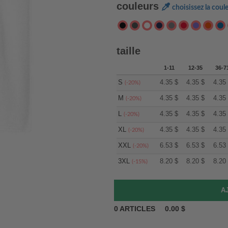
couleurs
choisissez la coul
taille
1-11
12-35
36-7
S
4.35
$
4.35
$
4.35
(-20%)
M
4.35
$
4.35
$
4.35
(-20%)
L
4.35
$
4.35
$
4.35
(-20%)
XL
4.35
$
4.35
$
4.35
(-20%)
XXL
6.53
$
6.53
$
6.53
(-20%)
3XL
8.20
$
8.20
$
8.20
(-15%)
0
ARTICLES
0.00
$