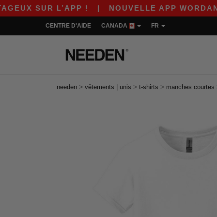
UR L’APP !
|
NOUVELLE APP WORDANS ! $10 D
CENTRE D'AIDE
CANADA
FR
>
>
>
needen
vêtements | unis
t-shirts
manches courtes