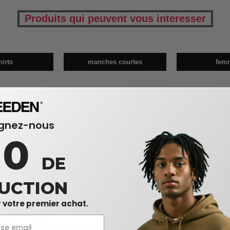
Produits qui peuvent vous interesser
hirts
manches courtes
fem
ignez-nous
10
DE
UCTION
 votre premier achat.
W1
W1
W1