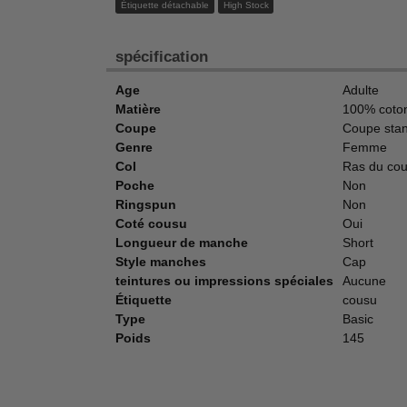
Étiquette détachable
High Stock
spécification
Age
Adulte
Matière
100% coto
Coupe
Coupe sta
Genre
Femme
Col
Ras du co
Poche
Non
Ringspun
Non
Coté cousu
Oui
Longueur de manche
Short
Style manches
Cap
teintures ou impressions spéciales
Aucune
Étiquette
cousu
Type
Basic
Poids
145