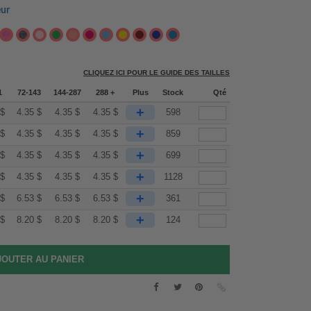
eur
CLIQUEZ ICI POUR LE GUIDE DES TAILLES
1
72-143
144-287
288 +
Plus
Stock
Qté
+
$
4.35
$
4.35
$
4.35
$
598
+
$
4.35
$
4.35
$
4.35
$
859
+
$
4.35
$
4.35
$
4.35
$
699
+
$
4.35
$
4.35
$
4.35
$
1128
+
$
6.53
$
6.53
$
6.53
$
361
+
$
8.20
$
8.20
$
8.20
$
124