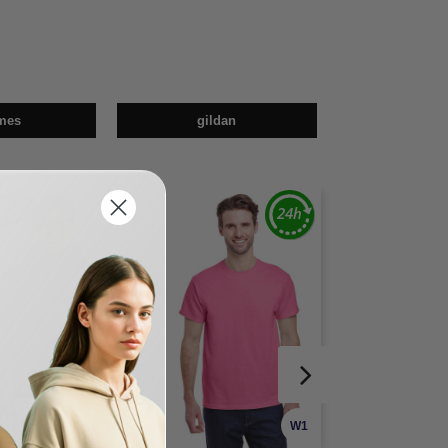
mes
gildan
W1
W1