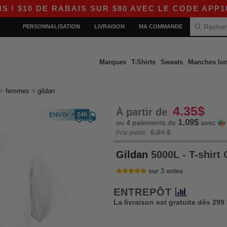
E RABAIS SUR $80 AVEC LE CODE APP10 – DES 
PERSONNALISATION
LIVRAISON
MA COMMANDE
Marques
T-Shirts
Sweats
Manches lo
>
>
femmes
gildan
4.35$
À partir de
1.09$
ou 4 paiements de
avec
6,04 $
Prix public
Gildan
5000L - T-shirt
sur 3 votes
ENTREPÔT
La livraison est gratuite dès 299