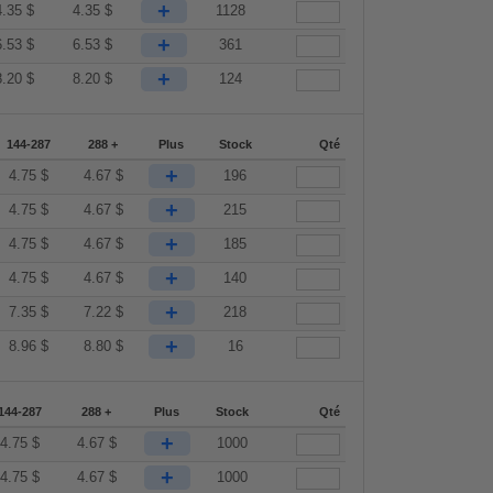
+
4.35
$
4.35
$
1128
+
6.53
$
6.53
$
361
+
8.20
$
8.20
$
124
144-287
288 +
Plus
Stock
Qté
+
4.75
$
4.67
$
196
+
4.75
$
4.67
$
215
+
4.75
$
4.67
$
185
+
4.75
$
4.67
$
140
+
7.35
$
7.22
$
218
+
8.96
$
8.80
$
16
144-287
288 +
Plus
Stock
Qté
+
4.75
$
4.67
$
1000
+
4.75
$
4.67
$
1000