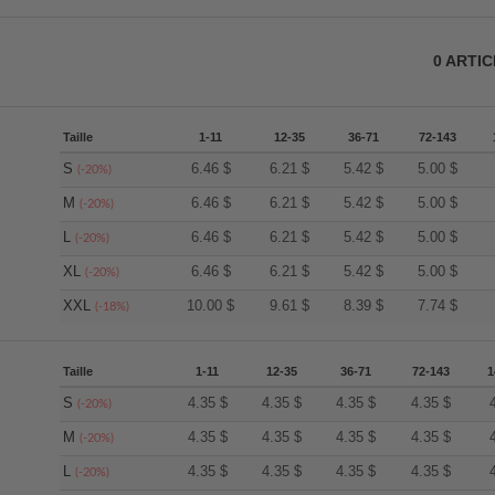
0
ARTI
Taille
1-11
12-35
36-71
72-143
S
6.46
$
6.21
$
5.42
$
5.00
$
(-20%)
M
6.46
$
6.21
$
5.42
$
5.00
$
(-20%)
L
6.46
$
6.21
$
5.42
$
5.00
$
(-20%)
XL
6.46
$
6.21
$
5.42
$
5.00
$
(-20%)
XXL
10.00
$
9.61
$
8.39
$
7.74
$
(-18%)
Taille
1-11
12-35
36-71
72-143
1
S
4.35
$
4.35
$
4.35
$
4.35
$
(-20%)
M
4.35
$
4.35
$
4.35
$
4.35
$
(-20%)
L
4.35
$
4.35
$
4.35
$
4.35
$
(-20%)