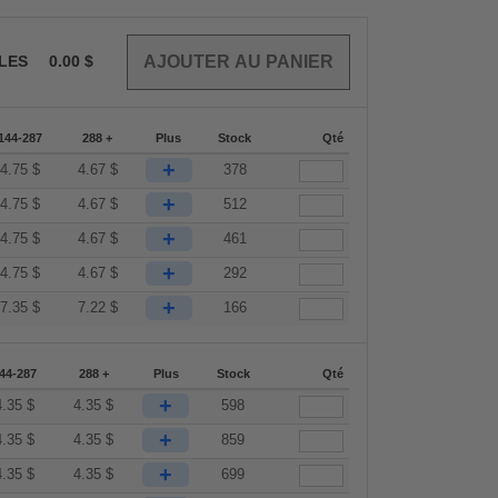
CLES
0.00
$
144-287
288 +
Plus
Stock
Qté
+
4.75
$
4.67
$
378
+
4.75
$
4.67
$
512
+
4.75
$
4.67
$
461
+
4.75
$
4.67
$
292
+
7.35
$
7.22
$
166
44-287
288 +
Plus
Stock
Qté
+
4.35
$
4.35
$
598
+
4.35
$
4.35
$
859
+
4.35
$
4.35
$
699