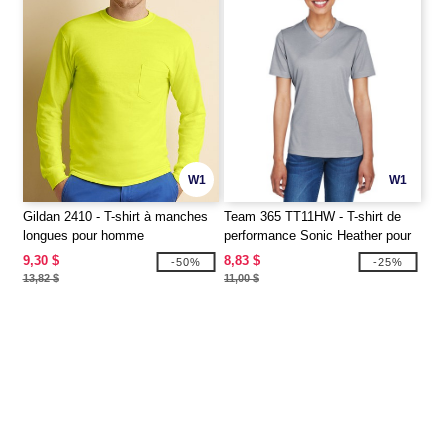
W1
W1
Gildan 2410 - T-shirt à manches
Team 365 TT11HW - T-shirt de
longues pour homme
performance Sonic Heather pour
dames
9,30 $
8,83 $
-50%
-25%
13,82 $
11,00 $