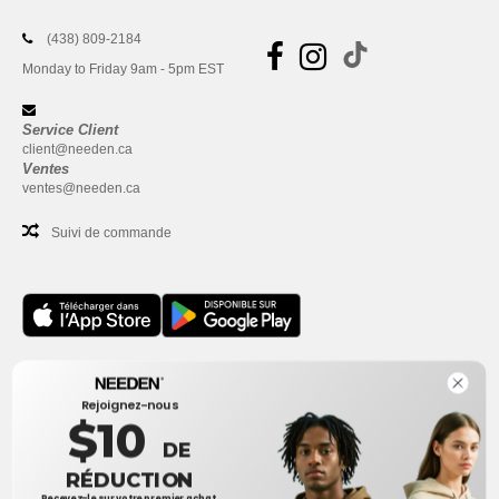
(438) 809-2184
Monday to Friday 9am - 5pm EST
Service Client
client@needen.ca
Ventes
ventes@needen.ca
Suivi de commande
Bureau
Rejoignez-nous
One Dundas Street West Suite 2500
$10
Toronto, Ontario, M5G 1Z3
DE
Ceci n'est PAS l'adresse de retour. Pour les retours, voir ici
RÉDUCTION
Recevez-le sur votre premier achat.