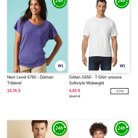
W1
W1
Next Level 6760 - Dolman
Gildan G650 - T-Shirt unisexe
Triblend
Softstyle Midweight
14,76 $
4,83 $
-53%
10,24 $