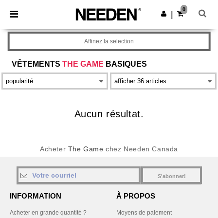
×
Appli Needen
0
Obtenir l'appli
|
Meilleurs prix sur l’app !
Affinez la selection
VÊTEMENTS
THE GAME
BASIQUES
Aucun résultat.
Acheter
The Game
chez Needen Canada
S'abonner!
INFORMATION
À PROPOS
Acheter en grande quantité ?
Moyens de paiement