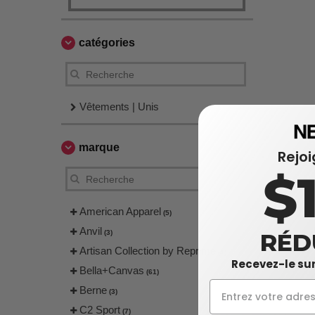
catégories
Vêtements | Unis
marque
Rejo
$
American Apparel
(5)
Anvil
(3)
RÉD
Artisan Collection by Reprime
(4)
Recevez-le sur
Bella+Canvas
(61)
Berne
(3)
C2 Sport
(7)