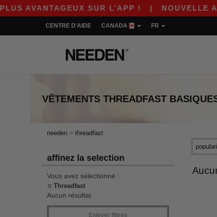
US AVANTAGEUX SUR L’APP !
|
NOUVELLE APP 
CENTRE D'AIDE
CANADA
FR
VÊTEMENTS
THREADFAST
BASIQUE
>
needen
threadfast
affinez la selection
Aucun
Vous avez sélectionné :
Threadfast
Aucun résultat.
Enlever filtres