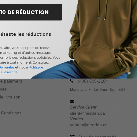
 10 DE RÉDUCTION
déteste les réductions
laire, vous acceptez de recevoir
marketing et d'autres messages
Acheter
Threadfast
chez Needen Canada
ompris des réductions spéciales. Vous
crire à tout moment.
Consultez
Générales
et notre
Politique
OS
CONTACTEZ NOUS
e Privacité.
e paiement
(438) 809-2184
ices
Monday to Friday 9am - 5pm EST
e livraison
Service Client
 Conditions
client@needen.ca
Ventes
ventes@needen.ca