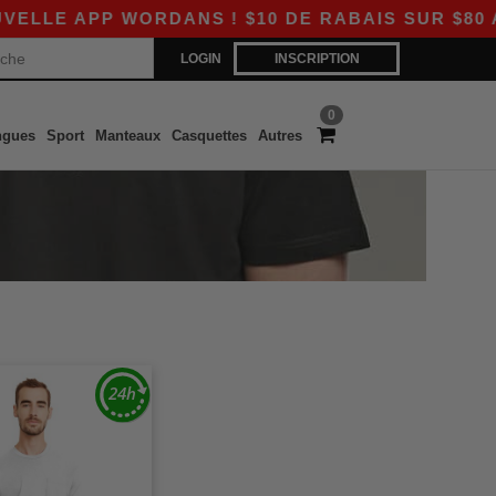
E APP WORDANS ! $10 DE RABAIS SUR $80 AVEC
LOGIN
INSCRIPTION
0
ngues
Sport
Manteaux
Casquettes
Autres