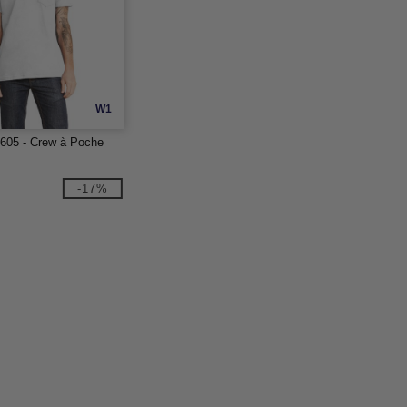
W1
3605 - Crew à Poche
-17%