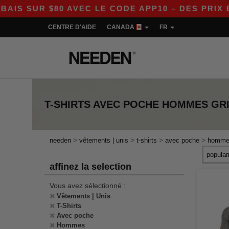
 SUR $80 AVEC LE CODE APP10 – DES PRIX ENC
CENTRE D'AIDE
CANADA
FR
T-SHIRTS AVEC POCHE HOMMES GR
>
>
>
>
needen
vêtements | unis
t-shirts
avec poche
homme
affinez la selection
Vous avez sélectionné :
Vêtements | Unis
T-Shirts
Avec poche
Hommes