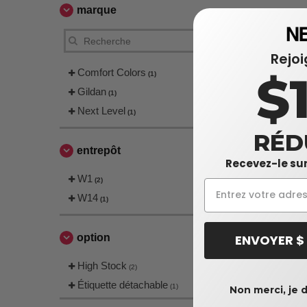
marque
Rejo
Comfort Colors
$
(1)
Gildan
(1)
Next Level
(1)
RÉD
entrepôt
Recevez-le sur
W1
(2)
W14
(1)
ENVOYER $
option
High Stock
(2)
Étiquette détachable
(1)
Non merci, je 