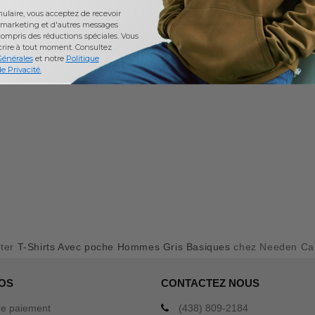
laire, vous acceptez de recevoir
marketing et d'autres messages
ompris des réductions spéciales. Vous
crire à tout moment.
Consultez
Générales
et notre
Politique
e Privacité.
ter
T-Shirts Avec poche Hommes Gris Basiques
chez Needen Ca
OS
CONTACTEZ NOUS
e paiement
(438) 809-2184