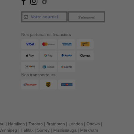
S'abonner!
Nos partenaires financiers
Nos transporteurs
eau
|
Hamilton
|
Toronto
|
Brampton
|
London
|
Ottawa
|
Winnipeg
|
Halifax
|
Surrey
|
Mississauga
|
Markham