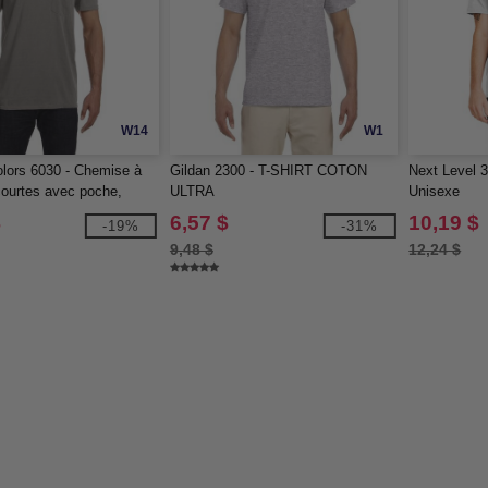
W14
W1
lors 6030 - Chemise à
Gildan 2300 - T-SHIRT COTON
Next Level 
ourtes avec poche,
ULTRA
Unisexe
ns la masse
$
6,57 $
10,19 $
-19%
-31%
9,48 $
12,24 $