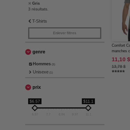
Gris
3 résultats.
T-Shirts
Enlever filtres
Comfort Co
manches c
genre
teintée da
11,10 
Hommes
(3)
13,78 $
Unisexe
(1)
prix
$6.57
$11.1
6.57
7.7
8.84
9.97
11.1