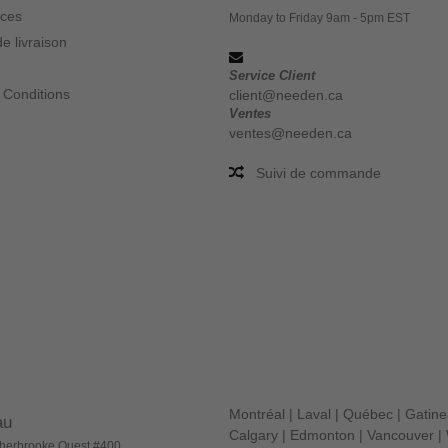
ices
Monday to Friday 9am - 5pm EST
e livraison
Service Client
 Conditions
client@needen.ca
Ventes
ventes@needen.ca
Suivi de commande
Montréal
|
Laval
|
Québec
|
Gatin
au
Calgary
|
Edmonton
|
Vancouver
|
herbrooke Ouest #400