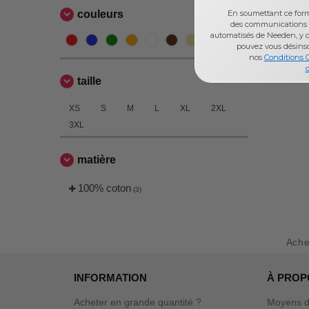
En soumettant ce formu
couleurs
des communications 
automatisés de Needen, y c
pouvez vous désins
nos
Conditions 
d
taille
XS
S
M
L
XL
2XL
3XL
matière
100% coton
(3)
Ache
INFORMATION
À PROP
Acheter en grande quantité ?
Moyens d