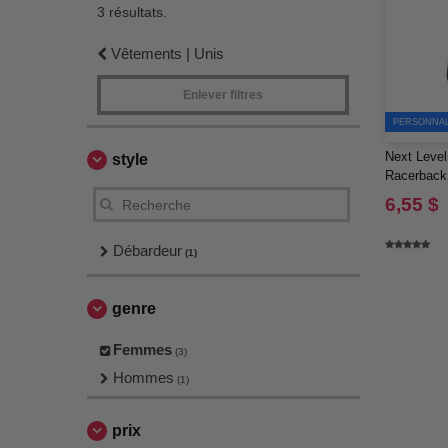
3 résultats.
Vêtements | Unis
Enlever filtres
PERSONNALI
Next Level
style
Racerback
6,55 $
Débardeur
(1)
genre
Femmes
(3)
Hommes
(1)
prix