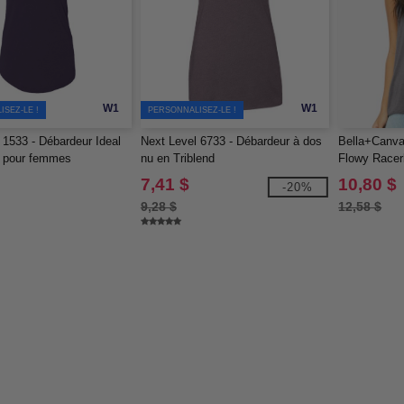
W1
W1
SEZ-LE !
PERSONNALISEZ-LE !
 1533 - Débardeur Ideal
Next Level 6733 - Débardeur à dos
Bella+Canva
 pour femmes
nu en Triblend
Flowy Race
7,41 $
10,80 $
-20%
9,28 $
12,58 $