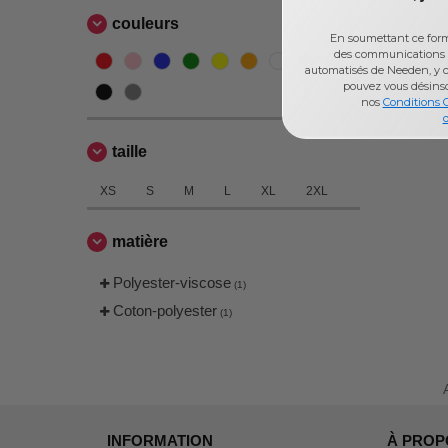
couleurs
En soumettant ce formu
des communications 
automatisés de Needen, y c
pouvez vous désins
nos
Conditions 
d
taille
XS
S
M
L
XL
2XL
matière
Polyester-viscose
(1)
Coton-polyester
(1)
INFORMATION
À PROP