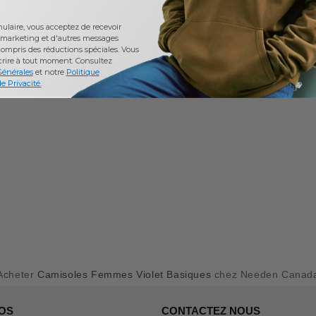
laire, vous acceptez de recevoir
marketing et d'autres messages
ompris des réductions spéciales. Vous
crire à tout moment.
Consultez
Générales
et notre
Politique
e Privacité.
Acheter
Camisoles Femmes Violet Basiques
chez Needen Canad
OS
CONTACTEZ NOUS