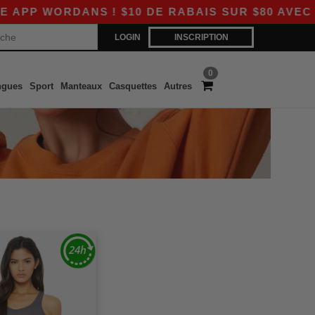
P WORDANS ! $10 DE RABAIS SUR $80 AVEC LE 
LOGIN
INSCRIPTION
0
ngues
Sport
Manteaux
Casquettes
Autres