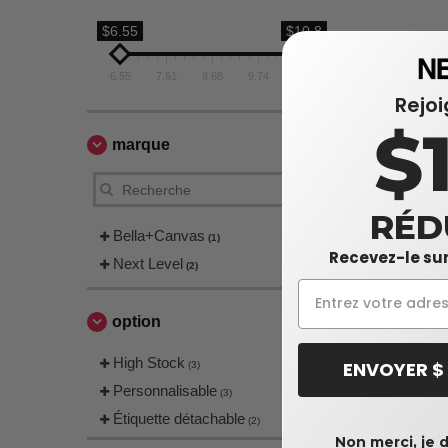
$6.55
$10.8
6.55
7.61
8.68
9.74
10.8
Rejo
$
marque
RÉD
Bella+Canvas
(1)
Recevez-le sur
Next Level
(2)
option
High Stock
ENVOYER $
(3)
Personnalisable
(3)
Étiquette détachable
(2)
Non merci, je 