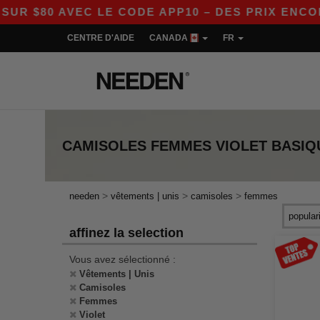
$80 AVEC LE CODE APP10 – DES PRIX ENCORE P
CENTRE D'AIDE
CANADA
FR
CAMISOLES FEMMES VIOLET
BASIQ
>
>
>
needen
vêtements | unis
camisoles
femmes
affinez la selection
Vous avez sélectionné :
Vêtements | Unis
Camisoles
Femmes
Violet