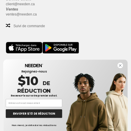
client@needen.ca
Ventes
ventes@needen.ca
Suivi de commande
Bureau
Rejoignez-nous
One Dundas Street West Suite 2500
$10
Toronto, Ontario, M5G 1Z3
DE
Ceci n'est PAS l'adresse de retour. Pour les retours, voir ici
RÉDUCTION
Recevez-le sur votre premier achat.
Bureau
1300 rue Sherbrooke Ouest #400
Montreal, Quebec, H3G 1H9
ENVOYER $ 10 DE RÉDUCTION
Ceci n'est PAS l'adresse de retour. Pour les retours, voir ici
👋
Bonjour
Non merci, je déteste les réductions
Si vous avez des questions ou des