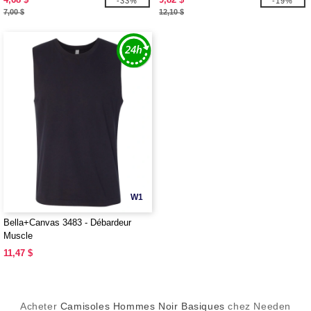
-33%
-19%
7,00 $
12,10 $
W1
Bella+Canvas 3483 - Débardeur
Muscle
11,47 $
Acheter
Camisoles Hommes Noir Basiques
chez Needen