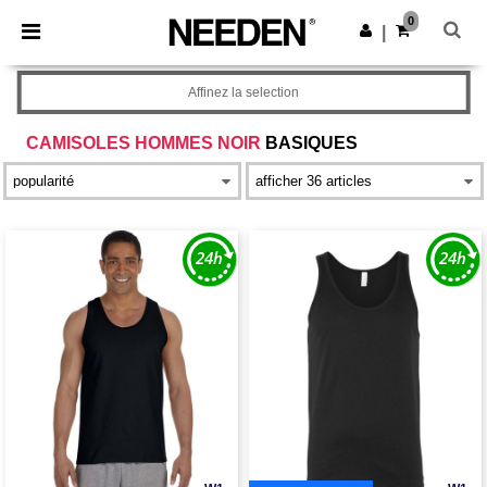
×
Appli Needen
0
Obtenir l'appli
|
Meilleurs prix sur l’app !
Affinez la selection
CAMISOLES HOMMES NOIR
BASIQUES