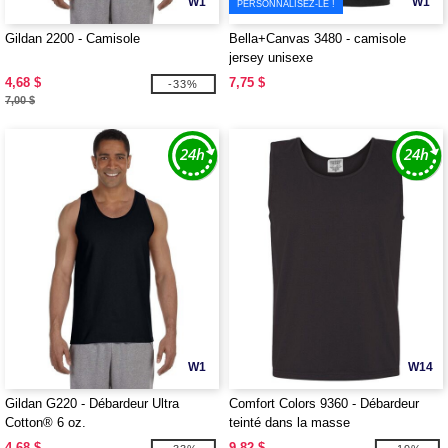
W1
W1
PERSONNALISEZ-LE !
Gildan 2200 - Camisole
Bella+Canvas 3480 - camisole
jersey unisexe
4,68 $
7,75 $
-33%
7,00 $
W1
W14
Gildan G220 - Débardeur Ultra
Comfort Colors 9360 - Débardeur
Cotton® 6 oz.
teinté dans la masse
4,68 $
9,82 $