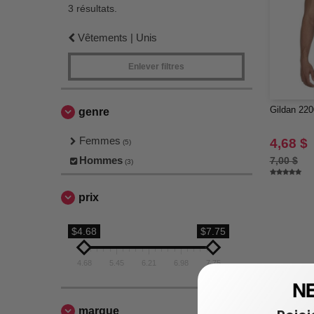
3 résultats.
Vêtements | Unis
Enlever filtres
Gildan 220
genre
Femmes
4,68 $
(5)
Hommes
7,00 $
(3)
prix
$4.68
$7.75
4.68
5.45
6.21
6.98
7.75
marque