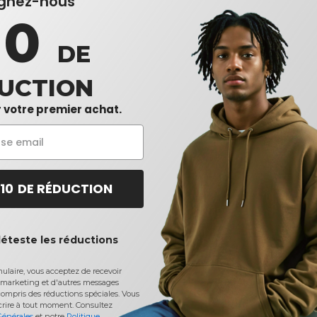
ignez-nous
10
DE
UCTION
 votre premier achat.
 10 DE RÉDUCTION
déteste les réductions
laire, vous acceptez de recevoir
marketing et d'autres messages
ompris des réductions spéciales. Vous
crire à tout moment.
Consultez
Générales
et notre
Politique