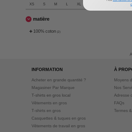
XS
S
M
L
XL
2XL
d
matière
100% coton
(2)
A
INFORMATION
À PROP
Acheter en grande quantité ?
Moyens d
Magasiner Par Marque
Nos Serv
T-shirts en gros local
Adresse d
Vêtements en gros
FAQs
T-shirts en gros
Termes &
Casquettes & tuques en gros
Vêtements de travail en gros