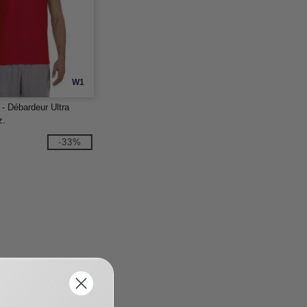
W1
- Débardeur Ultra
z.
-33%