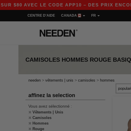
 $80 AVEC LE CODE APP10 – DES PRIX ENCORE 
CENTRE D'AIDE
CANADA
FR
CAMISOLES HOMMES ROUGE
BASI
>
>
>
needen
vêtements | unis
camisoles
hommes
affinez la selection
Vous avez sélectionné :
Vêtements | Unis
Camisoles
Hommes
Rouge