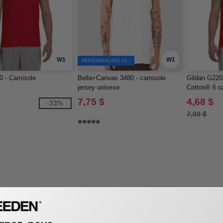
W1
W1
PERSONNALISEZ-LE !
0 - Camisole
Bella+Canvas 3480 - camisole
Gildan G220 
jersey unisexe
Cotton® 6 o
7,75 $
4,68 $
-33%
7,00 $