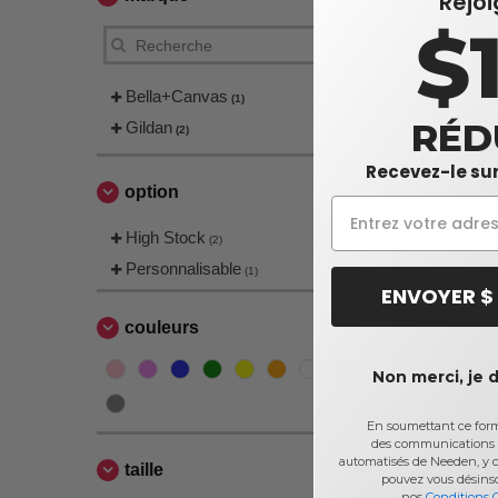
Rejo
$
Bella+Canvas
(1)
RÉD
Gildan
(2)
Recevez-le sur
option
High Stock
(2)
Personnalisable
(1)
ENVOYER $
couleurs
Non merci, je 
En soumettant ce formu
des communications 
automatisés de Needen, y c
taille
pouvez vous désins
nos
Conditions 