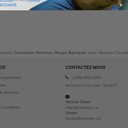
e Privacité.
cheter
Camisoles Hommes Rouge Basiques
chez Needen Canad
OS
CONTACTEZ NOUS
e paiement
(438) 809-2184
ices
Monday to Friday 9am - 5pm EST
e livraison
Service Client
 Conditions
client@needen.ca
Ventes
ventes@needen.ca