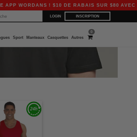
P WORDANS ! $10 DE RABAIS SUR $80 AVEC LE 
LOGIN
INSCRIPTION
0
ngues
Sport
Manteaux
Casquettes
Autres