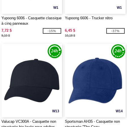
W1
W1
Yupoong 6006 - Casquette classique
Yupoong 6606 - Trucker rétro
à cinq panneaux
7,72 $
6,45 $
-15%
-37%
9,10 $
10,18 $
W13
W14
Valucap VC300A - Casquette non
Sportsman AH35 - Casquette non
structurée bio-lavée pour adultes
structurée ''The Cozy