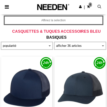
×
Appli Needen
0
Obtenir l'appli
|
Meilleurs prix sur l’app !
Affinez la selection
CASQUETTES & TUQUES ACCESSOIRES BLEU
BASIQUES