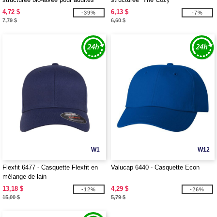
4,72 $
6,13 $
-39%
-7%
7,79 $
6,60 $
W1
W12
Flexfit 6477 - Casquette Flexfit en
Valucap 6440 - Casquette Econ
mélange de lain
13,18 $
4,29 $
-12%
-26%
15,00 $
5,79 $