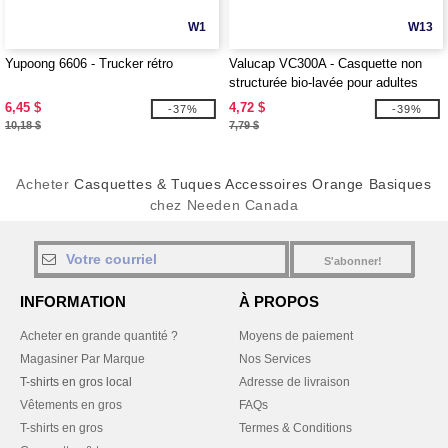
W1
W13
Yupoong 6606 - Trucker rétro
Valucap VC300A - Casquette non
structurée bio-lavée pour adultes
6,45 $
4,72 $
-37%
-39%
10,18 $
7,79 $
Acheter
Casquettes & Tuques Accessoires Orange Basiques
chez Needen Canada
S'abonner!
INFORMATION
À PROPOS
Acheter en grande quantité ?
Moyens de paiement
Magasiner Par Marque
Nos Services
T-shirts en gros local
Adresse de livraison
Vêtements en gros
FAQs
T-shirts en gros
Termes & Conditions