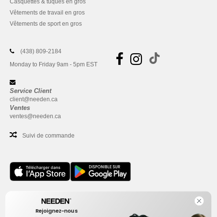
Casquettes & tuques en gros
Vêtements de travail en gros
Vêtements de sport en gros
(438) 809-2184
Monday to Friday 9am - 5pm EST
Service Client
client@needen.ca
Ventes
ventes@needen.ca
Suivi de commande
Bureau
Rejoignez-nous
One Dundas Street West Suite 2500