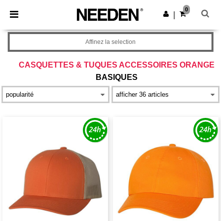
×
Appli Needen
0
Obtenir l'appli
|
Meilleurs prix sur l’app !
Affinez la selection
CASQUETTES & TUQUES ACCESSOIRES ORANGE
BASIQUES