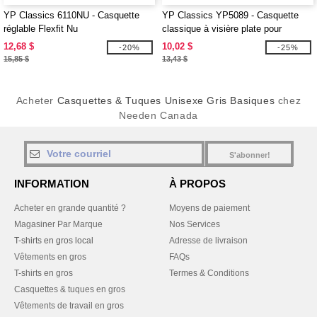
YP Classics 6110NU - Casquette
YP Classics YP5089 - Casquette
réglable Flexfit Nu
classique à visière plate pour
adultes
12,68 $
10,02 $
-20%
-25%
15,85 $
13,43 $
Acheter
Casquettes & Tuques Unisexe Gris Basiques
chez
Needen Canada
S'abonner!
INFORMATION
À PROPOS
Acheter en grande quantité ?
Moyens de paiement
Magasiner Par Marque
Nos Services
T-shirts en gros local
Adresse de livraison
Vêtements en gros
FAQs
T-shirts en gros
Termes & Conditions
Casquettes & tuques en gros
Vêtements de travail en gros