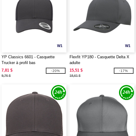
W1
W1
YP Classics 6601 - Casquette
Flexfit YP180 - Casquette Delta X
Trucker à profil bas
adulte
7,81 $
15,51 $
-20%
-17%
9,76 $
18,61 $