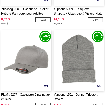
W1
W1
Yupoong 6506 - Casquette Trucker
Yupoong 6089 - Casquette
Rétro 5 Panneaux pour Adultes
Snapback Classique à Visière Plate
Structurée à 6 Panneaux
8,03 $
10,11 $
-12%
-15%
9,08 $
11,16 $
W1
W1
Flexfit 6277 - Casquette 6 panneaux
Yupoong 1501 - Bonnet Tricoté à
en laine
Revers
9,80 $
5,21 $