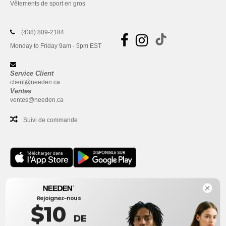
Vêtements de sport en gros
(438) 809-2184
Monday to Friday 9am - 5pm EST
Service Client
client@needen.ca
Ventes
ventes@needen.ca
Suivi de commande
Bureau
Rejoignez-nous
One Dundas Street West Suite 2500
$10
Toronto, Ontario, M5G 1Z3
DE
Ceci n'est PAS l'adresse de retour. Pour les retours, voir ici