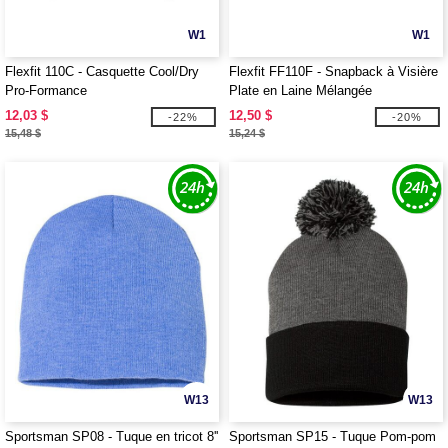
W1
W1
Flexfit 110C - Casquette Cool/Dry
Flexfit FF110F - Snapback à Visière
Pro-Formance
Plate en Laine Mélangée
12,03 $
12,50 $
-22%
-20%
15,48 $
15,24 $
W13
W13
Sportsman SP08 - Tuque en tricot 8''
Sportsman SP15 - Tuque Pom-pom