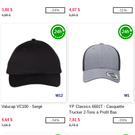
3,80 $
4,87 $
-24%
-11%
4,98 $
5,50 $
W12
W1
Valucap VC100 - Sergé
YP Classics 6601T - Casquette
Trucker 2-Tons à Profil Bas
4,64 $
7,81 $
-34%
-20%
7,06 $
9,76 $