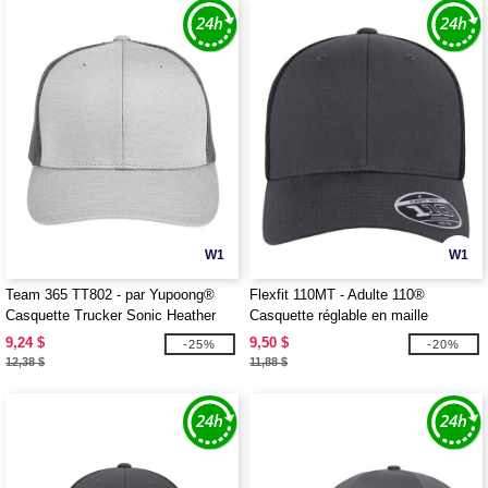
W1
W1
Team 365 TT802 - par Yupoong®
Flexfit 110MT - Adulte 110®
Casquette Trucker Sonic Heather
Casquette réglable en maille
Zone pour Adultes
9,24 $
9,50 $
-25%
-20%
12,38 $
11,88 $