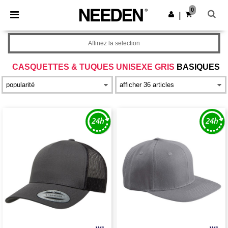
×
Appli Needen
0
Obtenir l'appli
|
Meilleurs prix sur l’app !
Affinez la selection
CASQUETTES & TUQUES UNISEXE GRIS
BASIQUES