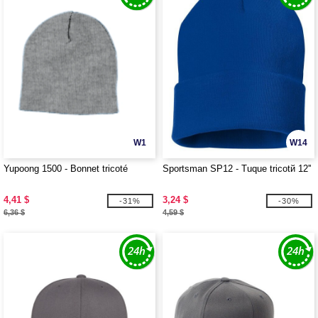
W1
W14
Yupoong 1500 - Bonnet tricoté
Sportsman SP12 - Tuque tricotй 12''
4,41 $
3,24 $
-31%
-30%
6,36 $
4,59 $