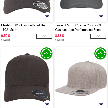
W1
W1
Flexfit 110M - Casquette adulte
Team 365 TT801 - par Yupoong®
110® Mesh
Casquette de Performance Zone
pour Adultes
9,50 $
8,83 $
-25%
-25%
12,73 $
10,60 $
W1
W1