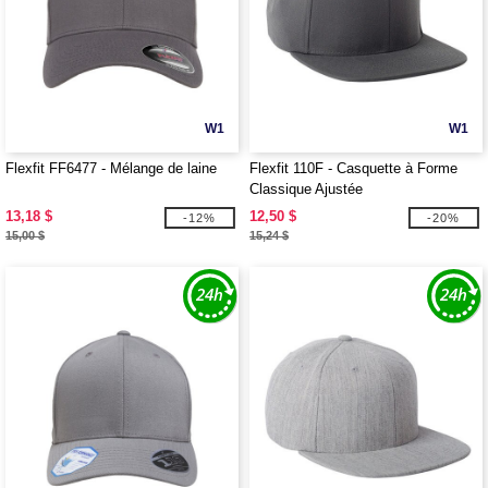
W1
W1
Flexfit FF6477 - Mélange de laine
Flexfit 110F - Casquette à Forme
Classique Ajustée
13,18 $
12,50 $
-12%
-20%
15,00 $
15,24 $