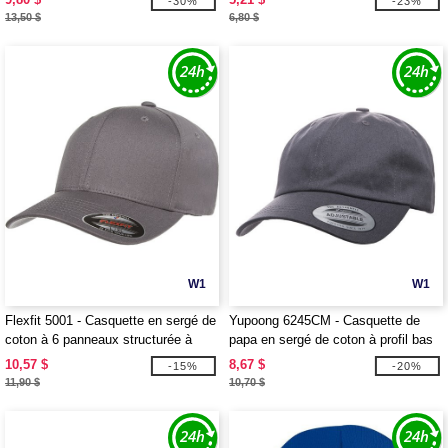
-30%
-23%
13,50 $
6,80 $
W1
W1
Flexfit 5001 - Casquette en sergé de
Yupoong 6245CM - Casquette de
coton à 6 panneaux structurée à
papa en sergé de coton à profil bas
profil moyen
pour adulte
10,57 $
8,67 $
-15%
-20%
11,90 $
10,70 $