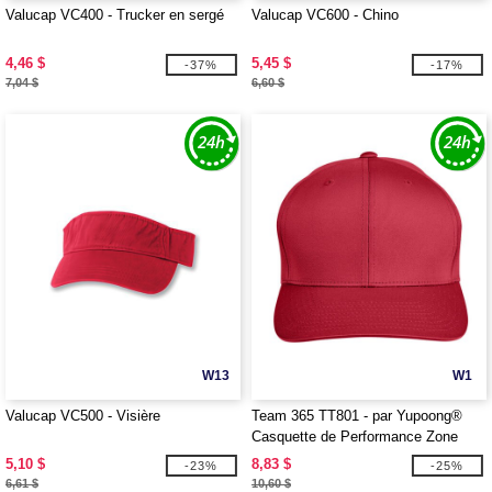
Valucap VC400 - Trucker en sergé
Valucap VC600 - Chino
4,46 $
5,45 $
-37%
-17%
7,04 $
6,60 $
W13
W1
Valucap VC500 - Visière
Team 365 TT801 - par Yupoong®
Casquette de Performance Zone
pour Adultes
5,10 $
8,83 $
-23%
-25%
6,61 $
10,60 $