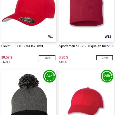
W1
W13
Flexfit FF5001 - V-Flex Twill
Sportsman SP08 - Tuque en tricot 8''
10,57 $
3,80 $
-15%
-24%
11,90 $
4,98 $