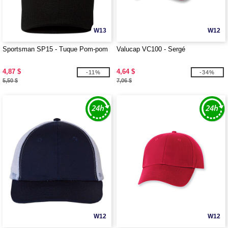
W13
W12
Sportsman SP15 - Tuque Pom-pom
Valucap VC100 - Sergé
4,87 $
4,64 $
-11%
-34%
5,50 $
7,06 $
W12
W12