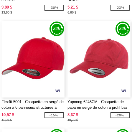
9,80 $
5,21 $
-30%
-23%
13,50 $
6,80 $
W1
W1
Flexfit 5001 - Casquette en sergé de
Yupoong 6245CM - Casquette de
coton à 6 panneaux structurée à
papa en sergé de coton à profil bas
profil moyen
pour adulte
10,57 $
8,67 $
-15%
-20%
11,90 $
10,70 $