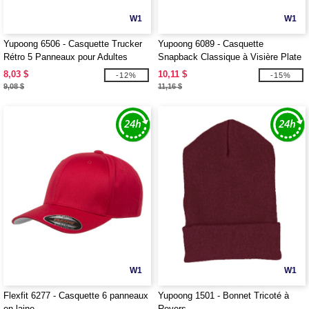
W1
W1
Yupoong 6506 - Casquette Trucker
Yupoong 6089 - Casquette
Rétro 5 Panneaux pour Adultes
Snapback Classique à Visière Plate
Structurée à 6 Panneaux
8,03 $
10,11 $
-12%
-15%
9,08 $
11,16 $
W1
W1
Flexfit 6277 - Casquette 6 panneaux
Yupoong 1501 - Bonnet Tricoté à
en laine
Revers