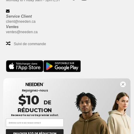
Monday to Friday 9am - 5pm EST
Service Client
client@needen.ca
Ventes
ventes@needen.ca
Suivi de commande
Bureau
Rejoignez-nous
One Dundas Street West Suite 2500
$10
Toronto, Ontario, M5G 1Z3
DE
Ceci n'est PAS l'adresse de retour. Pour les retours, voir ici
RÉDUCTION
Recevez-le sur votre premier achat.
Bureau
1300 rue Sherbrooke Ouest #400
Montreal, Quebec, H3G 1H9
ENVOYER $ 10 DE RÉDUCTION