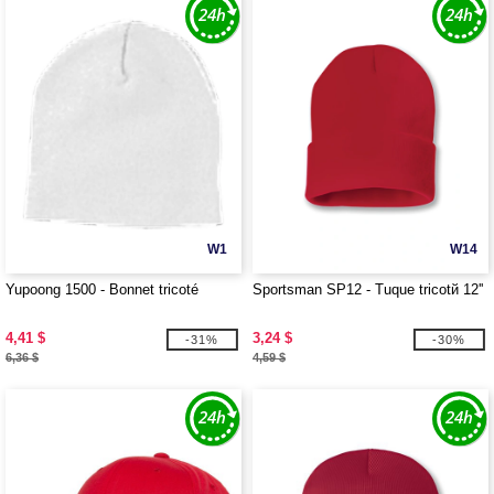
W1
W14
Yupoong 1500 - Bonnet tricoté
Sportsman SP12 - Tuque tricotй 12''
4,41 $
3,24 $
-31%
-30%
6,36 $
4,59 $