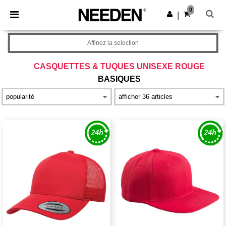
×
Appli Needen
0
Obtenir l'appli
|
Meilleurs prix sur l’app !
Affinez la selection
CASQUETTES & TUQUES UNISEXE ROUGE
BASIQUES