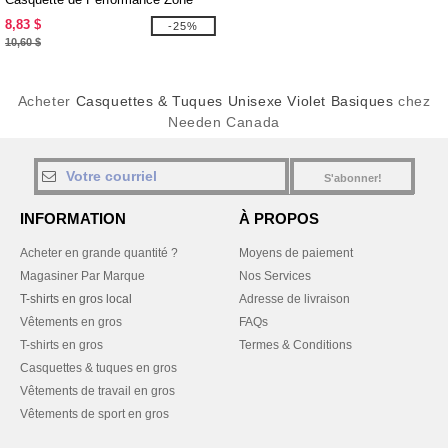
pour Adultes
8,83 $
-25%
10,60 $
Acheter
Casquettes & Tuques Unisexe Violet Basiques
chez
Needen Canada
S'abonner!
INFORMATION
À PROPOS
Acheter en grande quantité ?
Moyens de paiement
Magasiner Par Marque
Nos Services
T-shirts en gros local
Adresse de livraison
Vêtements en gros
FAQs
T-shirts en gros
Termes & Conditions
Casquettes & tuques en gros
Vêtements de travail en gros
Vêtements de sport en gros