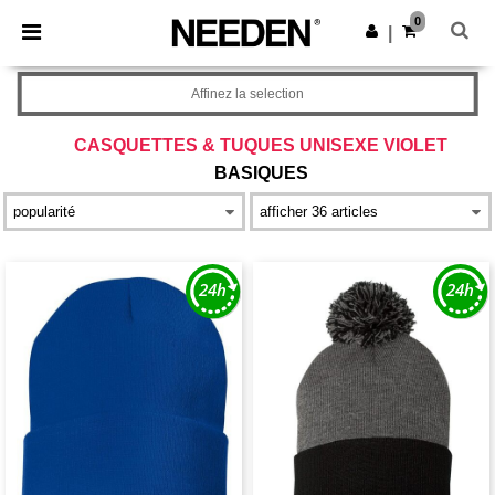
×
Appli Needen
0
Obtenir l'appli
|
Meilleurs prix sur l’app !
Affinez la selection
CASQUETTES & TUQUES UNISEXE VIOLET
BASIQUES