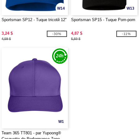
W14
W13
Sportsman SP12 - Tuque tricotй 12''
Sportsman SP15 - Tuque Pom-pom
3,24 $
4,87 $
-30%
-11%
4,59 $
5,50 $
W1
Team 365 TT801 - par Yupoong®
Casquette de Performance Zone