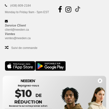
(438) 809-2184
Monday to Friday 9am - 5pm EST
Service Client
client@needen.ca
Ventes
ventes@needen.ca
Suivi de commande
Bureau
Rejoignez-nous
One Dundas Street West Suite 2500
$10
Toronto, Ontario, M5G 1Z3
DE
Ceci n'est PAS l'adresse de retour. Pour les retours, voir ici
RÉDUCTION
Recevez-le sur votre premier achat.
Bureau