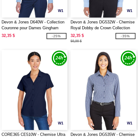
W1
W1
Devon & Jones D640W - Collection
Devon & Jones DG532W - Chemise
Couronne pour Dames Gingham
Royal Dobby de Crown Collection
Check
pour dames
32,35 $
32,35 $
-25%
-35%
50,00 $
W1
W1
CORE365 CE510W - Chemise Ultra
Devon & Jones DG535W - Chemise