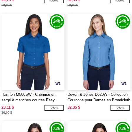
-35%
-35%
38,00 $
50,00 $
W1
W1
Harriton M500SW - Chemise en
Devon & Jones D620W - Collection
sergé à manches courtes Easy
Couronne pour Dames en Broadcloth
Blend pour dames, avec traitement
Uni
23,11 $
32,35 $
-25%
-25%
antitaches
30,00 $