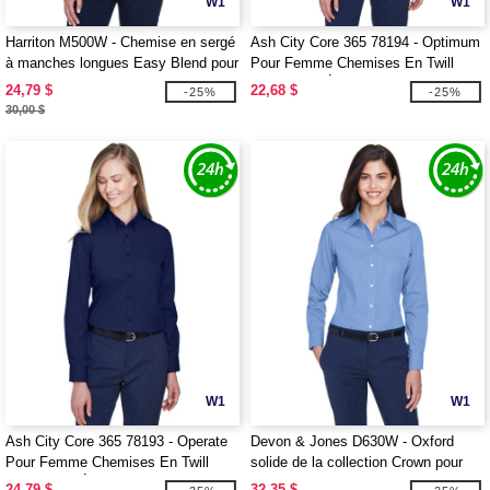
W1
W1
Harriton M500W - Chemise en sergé
Ash City Core 365 78194 - Optimum
à manches longues Easy Blend pour
Pour Femme Chemises En Twill
dames avec traitement anti-taches
Core 365™ À Manches Courtes
24,79 $
22,68 $
-25%
-25%
30,00 $
W1
W1
Ash City Core 365 78193 - Operate
Devon & Jones D630W - Oxford
Pour Femme Chemises En Twill
solide de la collection Crown pour
Core 365™ À Manches Longues
dames
24,79 $
32,35 $