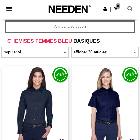
×
Appli Needen
0
Obtenir l'appli
|
Meilleurs prix sur l’app !
Affinez la selection
CHEMISES FEMMES BLEU
BASIQUES