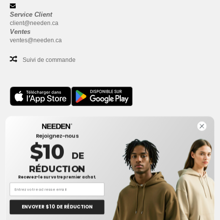
Service Client
client@needen.ca
Ventes
ventes@needen.ca
Suivi de commande
Bureau
Rejoignez-nous
One Dundas Street West Suite 2500
$10
Toronto, Ontario, M5G 1Z3
DE
Ceci n'est PAS l'adresse de retour. Pour les retours, voir ici
RÉDUCTION
Recevez-le sur votre premier achat.
Bureau
1300 rue Sherbrooke Ouest #400
Montreal, Quebec, H3G 1H9
ENVOYER $ 10 DE RÉDUCTION
Ceci n'est PAS l'adresse de retour. Pour les retours, voir ici