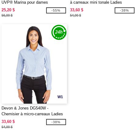
UVP® Marina pour dames
à carreaux mini tonale Ladies
CrownLux Performance
25,20 $
33,60 $
-55%
-38%
56,00 $
54,00 $
W1
Devon & Jones DG540W -
Chemisier à micro-carreaux Ladies
CrownLux Performance
33,60 $
-38%
54,00 $