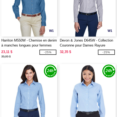
W1
W1
Harriton M550W - Chemise en denim
Devon & Jones D645W - Collection
à manches longues pour femmes
Couronne pour Dames Rayure
6,5 oz.
Banker
23,11 $
32,35 $
-25%
-25%
30,00 $