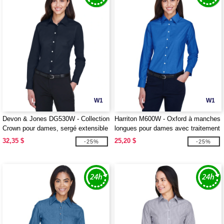
W1
W1
Devon & Jones DG530W - Collection
Harriton M600W - Oxford à manches
Crown pour dames, sergé extensible
longues pour dames avec traitement
solide
antitache
32,35 $
25,20 $
-25%
-25%