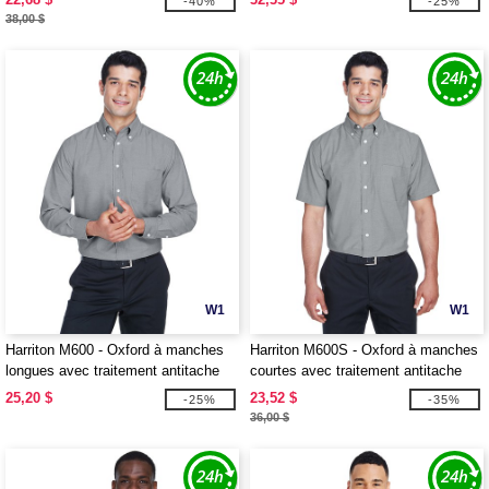
-40%
-25%
38,00 $
W1
W1
Harriton M600 - Oxford à manches
Harriton M600S - Oxford à manches
longues avec traitement antitache
courtes avec traitement antitache
25,20 $
23,52 $
-25%
-35%
36,00 $