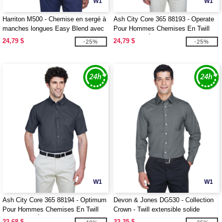
W1
W1
Harriton M500 - Chemise en sergé à
Ash City Core 365 88193 - Operate
manches longues Easy Blend avec
Pour Hommes Chemises En Twill
traitement anti-taches
Core 365™ À Manches Longues
24,79 $
24,79 $
-25%
-25%
W1
W1
Ash City Core 365 88194 - Optimum
Devon & Jones DG530 - Collection
Pour Hommes Chemises En Twill
Crown - Twill extensible solide
Core 365™ À Manches Courtes
22,68 $
32,35 $