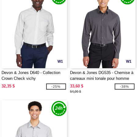
W1
W1
Devon & Jones D640 - Collection
Devon & Jones DG535 - Chemise à
Crown Check vichy
carreaux mini tonale pour homme
CrownLux Performance
32,35 $
33,60 $
-25%
-38%
54,00 $