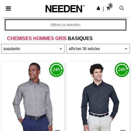
×
Appli Needen
0
Obtenir l'appli
|
Meilleurs prix sur l’app !
Affinez la selection
CHEMISES HOMMES GRIS
BASIQUES