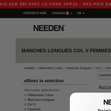
 SUR $80 AVEC LE CODE APP10 – DES PRIX ENC
CENTRE D'AIDE
CANADA
FR
MANCHES LONGUES COL V FEMMES
>
>
>
>
needen
vêtements | unis
manches longues
col v
fe
affinez la selection
Aucun
Vous avez sélectionné :
Vêtements | Unis
Manches longues
Col V
Femmes