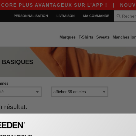
ORE PLUS AVANTAGEUX SUR L’APP !
|
NOUVELL
PERSONNALISATION
LIVRAISON
MA COMMANDE
Marques
T-Shirts
Sweats
Manches lo
BASIQUES
mmes
 résultat.