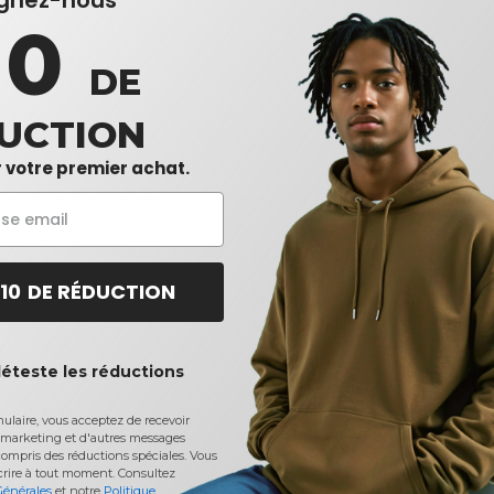
ignez-nous
10
DE
UCTION
 votre premier achat.
eter
Manches longues Col V Femmes Basiques
chez Needen Ca
OS
CONTACTEZ NOUS
 10 DE RÉDUCTION
e paiement
(438) 809-2184
ices
Monday to Friday 9am - 5pm EST
e livraison
déteste les réductions
Service Client
 Conditions
client@needen.ca
laire, vous acceptez de recevoir
Ventes
marketing et d'autres messages
ventes@needen.ca
ompris des réductions spéciales. Vous
crire à tout moment.
Consultez
Générales
et notre
Politique