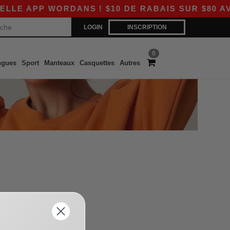
E APP WORDANS ! $10 DE RABAIS SUR $80 AVE
LOGIN
INSCRIPTION
0
ngues
Sport
Manteaux
Casquettes
Autres