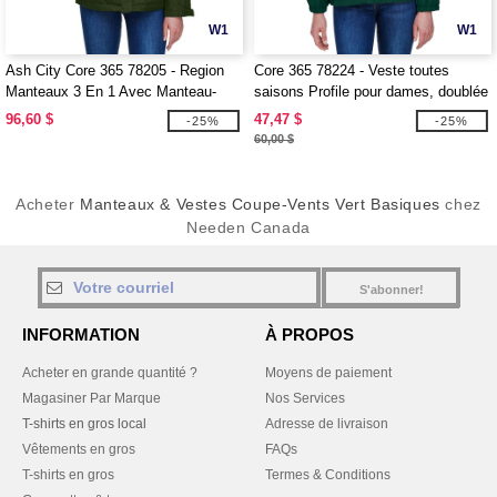
W1
W1
Ash City Core 365 78205 - Region
Core 365 78224 - Veste toutes
Manteaux 3 En 1 Avec Manteau-
saisons Profile pour dames, doublée
Doublure En Molleton Pour Femme
de polaire
96,60 $
47,47 $
-25%
-25%
60,00 $
Acheter
Manteaux & Vestes Coupe-Vents Vert Basiques
chez
Needen Canada
S'abonner!
INFORMATION
À PROPOS
Acheter en grande quantité ?
Moyens de paiement
Magasiner Par Marque
Nos Services
T-shirts en gros local
Adresse de livraison
Vêtements en gros
FAQs
T-shirts en gros
Termes & Conditions