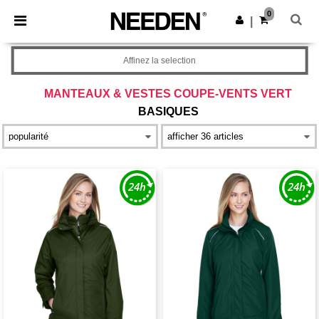
×
Appli Needen
0
Obtenir l'appli
|
Meilleurs prix sur l’app !
Affinez la selection
MANTEAUX & VESTES COUPE-VENTS VERT
BASIQUES