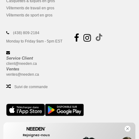
Casquettes & tuques en gros
Vêtements de travail en gros
Vêtements de sport en gros
(438) 809-2184
Monday to Friday 9am - 5pm EST
Service Client
client@needen.ca
Ventes
ventes@needen.ca
Suivi de commande
Bureau
Rejoignez-nous
One Dundas Street West Suite 2500