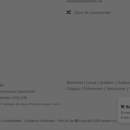
ventes@needen.ca
Suivi de commande
Montréal
|
Laval
|
Québec
|
Gatin
au
Calgary
|
Edmonton
|
Vancouver
|
herbrooke Ouest #400
 Quebec, H3G 1H9
 l'adresse de retour. Pour les retours, voir ici
👋
B
Si vou
à tout
e Confidentialité
-
Conditions Générales
-
Plan du Site
Copyright 2026 needen.ca - Tous dro