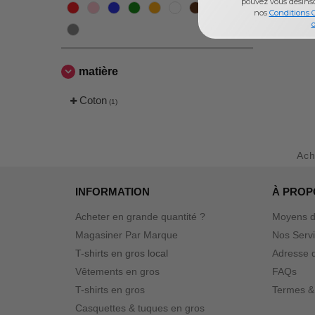
pouvez vous désins
nos
Conditions 
d
matière
Coton
(1)
Ach
INFORMATION
À PROP
Acheter en grande quantité ?
Moyens d
Magasiner Par Marque
Nos Serv
T-shirts en gros local
Adresse d
Vêtements en gros
FAQs
T-shirts en gros
Termes &
Casquettes & tuques en gros