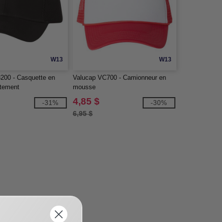
W13
W13
200 - Casquette en
Valucap VC700 - Camionneur en
rtement
mousse
4,85 $
-31%
-30%
6,95 $