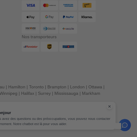
Nos transporteurs
eau
|
Hamilton
|
Toronto
|
Brampton
|
London
|
Ottawa
|
Winnipeg
|
Halifax
|
Surrey
|
Mississauga
|
Markham
onjour
s avez des questions ou des préoccupations, vous pouvez nous contacter
 moment. Notre chatbot est là pour vous aider.
its réservés