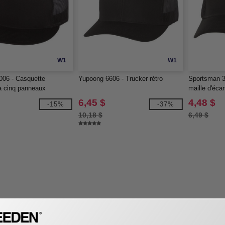
W1
W1
006 - Casquette
Yupoong 6606 - Trucker rétro
Sportsman 3
à cinq panneaux
maille d'éca
6,45 $
4,48 $
-15%
-37%
10,18 $
6,49 $