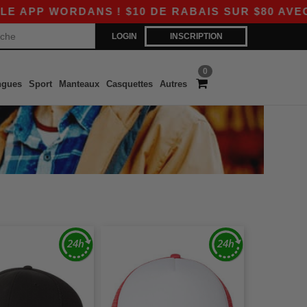
PP WORDANS ! $10 DE RABAIS SUR $80 AVEC LE
LOGIN
INSCRIPTION
0
ngues
Sport
Manteaux
Casquettes
Autres