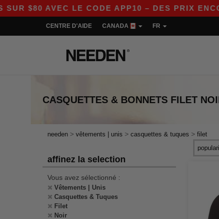
 $80 AVEC LE CODE APP10 – DES PRIX ENCORE 
CENTRE D'AIDE
CANADA
FR
CASQUETTES & BONNETS FILET NOI
>
>
>
needen
vêtements | unis
casquettes & tuques
filet
affinez la selection
Vous avez sélectionné :
Vêtements | Unis
Casquettes & Tuques
Filet
Noir