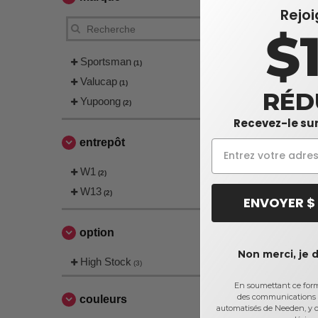
Rejo
$
Sportsman
(1)
Valucap
(1)
RÉD
Yupoong
(2)
Recevez-le sur
entrepôt
W1
(2)
W13
(2)
ENVOYER $
option
Non merci, je 
High Stock
(3)
En soumettant ce formu
des communications 
couleurs
automatisés de Needen, y c