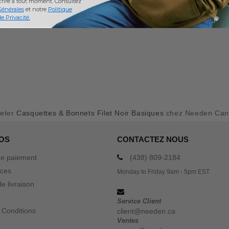
crire à tout moment.
Consultez
Générales
et notre
Politique
e Privacité.
eter
Casquettes & Bonnets Filet Noir Basiques
chez Needen Ca
OS
CONTACTEZ NOUS
e paiement
(438) 809-2184
ices
Monday to Friday 9am - 5pm EST
e livraison
Service Client
 Conditions
client@needen.ca
Ventes