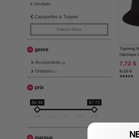
4 résultats.
Casquettes & Tuques
Enlever filtres
Yupoong 6
genre
classique 
Accessoires
7,72 $
(3)
Unisexe
9,10 $
(1)
prix
$4.48
$7.72
4.48
5.29
6.1
6.91
7.72
marque