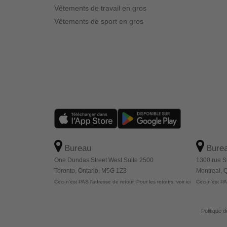
Vêtements de travail en gros
Vêtements de sport en gros
Bureau
Bure
One Dundas Street West Suite 2500
1300 rue S
Toronto, Ontario, M5G 1Z3
Montreal,
Ceci n'est PAS l'adresse de retour. Pour les retours, voir ici
Ceci n'est PAS
Politique d