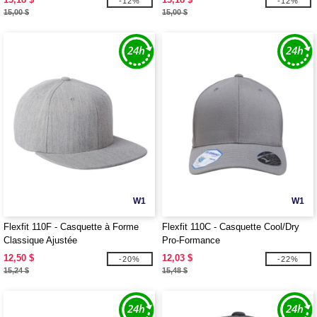
-12%
-12%
15,00 $
15,00 $
W1
W1
Flexfit 110F - Casquette à Forme
Flexfit 110C - Casquette Cool/Dry
Classique Ajustée
Pro-Formance
12,50 $
12,03 $
-20%
-22%
15,24 $
15,48 $