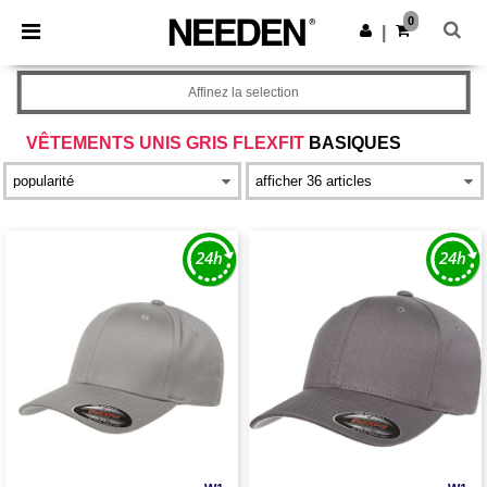
×
Appli Needen
0
Obtenir l'appli
|
Meilleurs prix sur l’app !
Affinez la selection
VÊTEMENTS UNIS GRIS FLEXFIT
BASIQUES