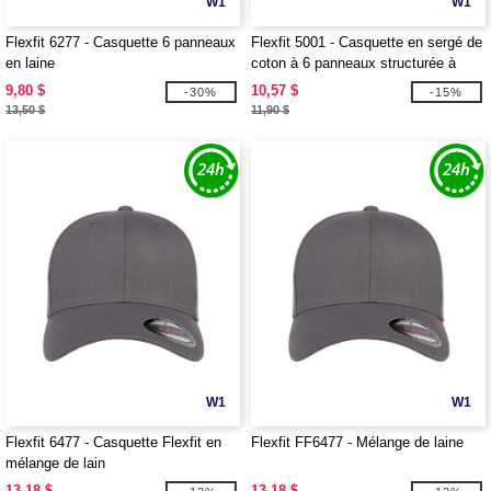
W1
W1
Flexfit 6277 - Casquette 6 panneaux
Flexfit 5001 - Casquette en sergé de
en laine
coton à 6 panneaux structurée à
profil moyen
9,80 $
10,57 $
-30%
-15%
13,50 $
11,90 $
W1
W1
Flexfit 6477 - Casquette Flexfit en
Flexfit FF6477 - Mélange de laine
mélange de lain
13,18 $
13,18 $