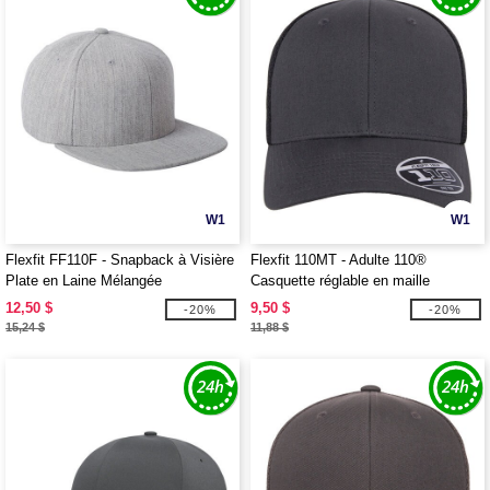
W1
W1
Flexfit FF110F - Snapback à Visière
Flexfit 110MT - Adulte 110®
Plate en Laine Mélangée
Casquette réglable en maille
12,50 $
9,50 $
-20%
-20%
15,24 $
11,88 $