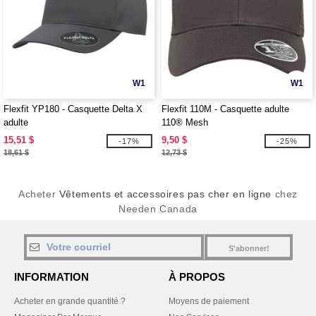
W1
W1
Flexfit YP180 - Casquette Delta X
Flexfit 110M - Casquette adulte
adulte
110® Mesh
15,51 $
9,50 $
-17%
-25%
18,61 $
12,73 $
Acheter
Vêtements et accessoires pas cher en ligne
chez
Needen Canada
S'abonner!
INFORMATION
À PROPOS
Acheter en grande quantité ?
Moyens de paiement