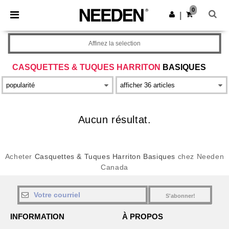
×
Appli Needen
0
Obtenir l'appli
|
Meilleurs prix sur l’app !
Affinez la selection
CASQUETTES & TUQUES HARRITON
BASIQUES
Aucun résultat.
Acheter
Casquettes & Tuques Harriton Basiques
chez Needen
Canada
S'abonner!
INFORMATION
À PROPOS