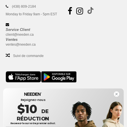
(438) 809-2184
Monday to Friday 9am - 5pm EST
Service Client
client@needen.ca
Ventes
ventes@needen.ca
Suivi de commande
Bureau
Rejoignez-nous
One Dundas Street West Suite 2500
$10
Toronto, Ontario, M5G 1Z3
DE
Ceci n'est PAS l'adresse de retour. Pour les retours, voir ici
RÉDUCTION
Recevez-le sur votre premier achat.
Bureau