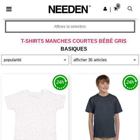
×
Appli Needen
0
Obtenir l'appli
|
Meilleurs prix sur l’app !
Affinez la selection
T-SHIRTS MANCHES COURTES BÉBÉ GRIS
BASIQUES