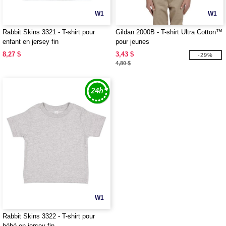
W1
W1
Rabbit Skins 3321 - T-shirt pour
Gildan 2000B - T-shirt Ultra Cotton™
enfant en jersey fin
pour jeunes
8,27 $
3,43 $
-29%
4,80 $
W1
Rabbit Skins 3322 - T-shirt pour
bébé en jersey fin