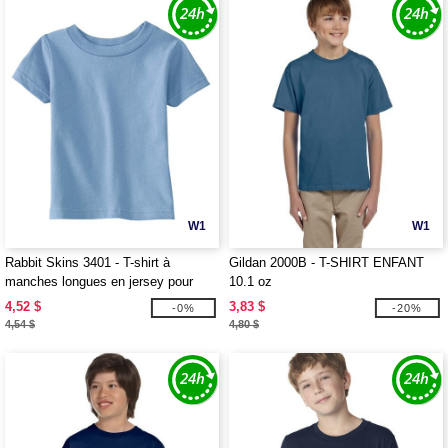
W1
W1
Rabbit Skins 3401 - T-shirt à
Gildan 2000B - T-SHIRT ENFANT
manches longues en jersey pour
10.1 oz
bébé, 5,5 oz
4,52 $
3,83 $
-0%
-20%
4,54 $
4,80 $