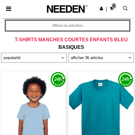
×
Appli Needen
0
Obtenir l'appli
|
Meilleurs prix sur l’app !
Affinez la selection
T-SHIRTS MANCHES COURTES ENFANTS BLEU
BASIQUES