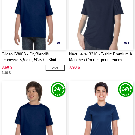
W1
W1
Gildan G800B - DryBlend®
Next Level 3310 - T-shirt Premium à
Jeunesse 5,5 oz., 50/50 T-Shirt
Manches Courtes pour Jeunes
3,60 $
7,90 $
-26%
4,86 $