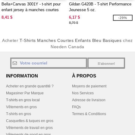
Bella+Canvas 3001Y - t-shirt pour
Gildan G420B - T-shirt Performance
enfant jersey à manches courtes
Jeunesse 5 oz.
8,41 $
6,17 $
-29%
8,70 $
Acheter
T-Shirts Manches Courtes Enfants Bleu Basiques
chez
Needen Canada
S'abonner!
INFORMATION
À PROPOS
Acheter en grande quantité ?
Moyens de paiement
Magasiner Par Marque
Nos Services
T-shirts en gros local
Adresse de livraison
Vêtements en gros
FAQs
T-shirts en gros
Termes & Conditions
Casquettes & tuques en gros
Vêtements de travail en gros
Vêtements de sport en gros