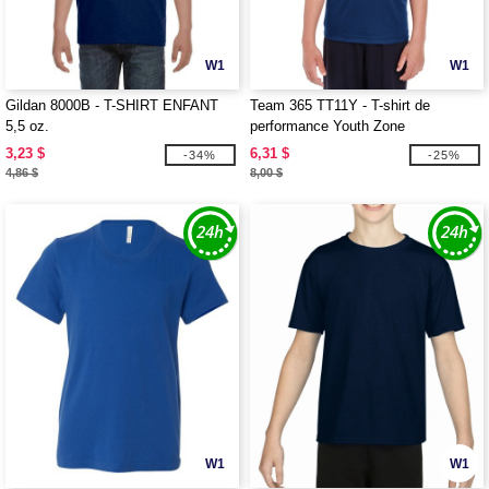
W1
W1
Gildan 8000B - T-SHIRT ENFANT
Team 365 TT11Y - T-shirt de
5,5 oz.
performance Youth Zone
3,23 $
6,31 $
-34%
-25%
4,86 $
8,00 $
W1
W1