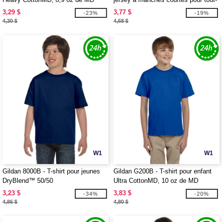
(5000B)
petit, 5,5 oz
3,29 $
3,77 $
-23%
-19%
4,30 $
4,68 $
W1
W1
Gildan 8000B - T-shirt pour jeunes
Gildan G200B - T-shirt pour enfant
DryBlend™ 50/50
Ultra CottonMD, 10 oz de MD
(2000B)
3,23 $
3,83 $
-34%
-20%
4,86 $
4,80 $