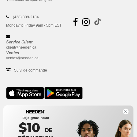
(438) 809-2184
Monday to Friday 9am - 5pm EST
Service Client
client@needen.ca
Ventes
ventes@needen.ca
Suivi de commande
Bureau
Rejoignez-nous
One Dundas Street West Suite 2500
$10
Toronto, Ontario, M5G 1Z3
DE
Ceci n'est PAS l'adresse de retour. Pour les retours, voir ici