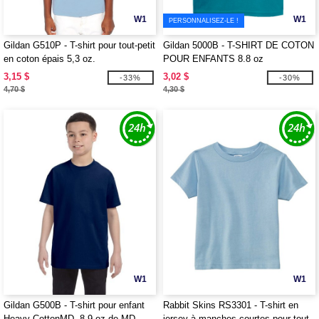
W1
W1
PERSONNALISEZ-LE !
Gildan G510P - T-shirt pour tout-petit
Gildan 5000B - T-SHIRT DE COTON
en coton épais 5,3 oz.
POUR ENFANTS 8.8 oz
3,15 $
3,02 $
-33%
-30%
4,70 $
4,30 $
W1
W1
Gildan G500B - T-shirt pour enfant
Rabbit Skins RS3301 - T-shirt en
Heavy CottonMD, 8,9 oz de MD
jersey à manches courtes pour tout-