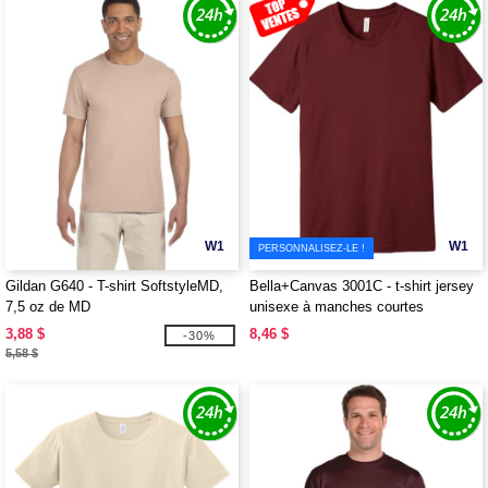
W1
W1
PERSONNALISEZ-LE !
Gildan G640 - T-shirt SoftstyleMD,
Bella+Canvas 3001C - t-shirt jersey
7,5 oz de MD
unisexe à manches courtes
3,88 $
8,46 $
-30%
5,58 $