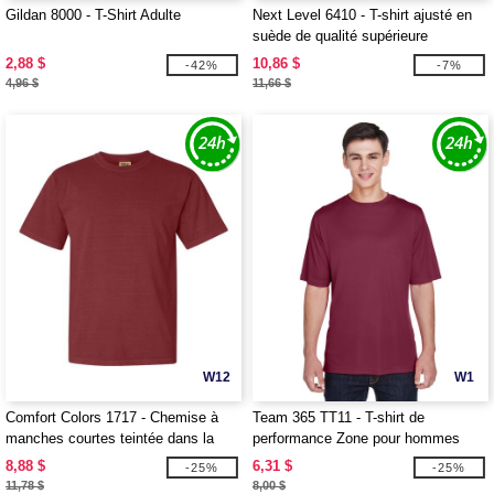
Gildan 8000 - T-Shirt Adulte
Next Level 6410 - T-shirt ajusté en
suède de qualité supérieure
2,88 $
10,86 $
-42%
-7%
4,96 $
11,66 $
W12
W1
Comfort Colors 1717 - Chemise à
Team 365 TT11 - T-shirt de
manches courtes teintée dans la
performance Zone pour hommes
masse
8,88 $
6,31 $
-25%
-25%
11,78 $
8,00 $