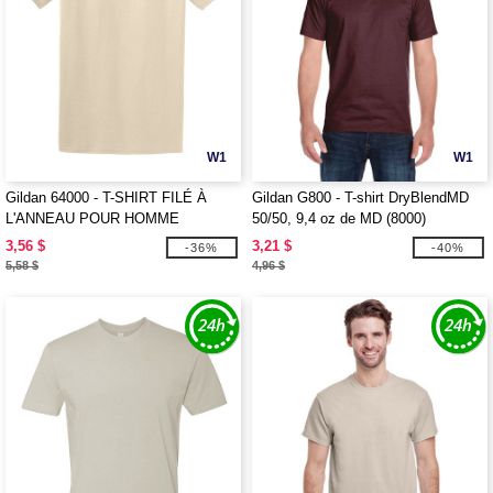
W1
W1
Gildan 64000 - T-SHIRT FILÉ À
Gildan G800 - T-shirt DryBlendMD
L'ANNEAU POUR HOMME
50/50, 9,4 oz de MD (8000)
3,56 $
3,21 $
-36%
-40%
5,58 $
4,96 $