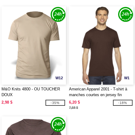
W12
W1
M&O Knits 4800 - OU TOUCHER
American Apparel 2001 - T-shirt à
DOUX
manches courtes en jersey fin
2,98 $
6,20 $
-35%
-18%
7,58 $