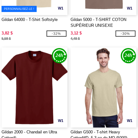
W1
W1
PERSONNALISEZ-LE !
Gildan 64000 - T-Shirt Softstyle
Gildan 5000 - T-SHIRT COTON
SUPÉRIEUR UNISEXE
3,82 $
3,12 $
-32%
-30%
5,58 $
4,48 $
W1
W1
Gildan 2000 - Chandail en Ultra
Gildan G500 - T-shirt Heavy
Cotton®
CottonMD, 5,3 oz de MD (5000)