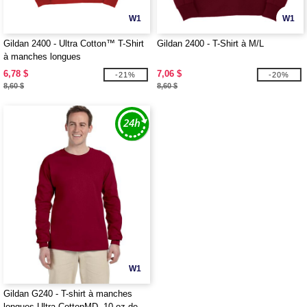
W1
W1
Gildan 2400 - Ultra Cotton™ T-Shirt
Gildan 2400 - T-Shirt à M/L
à manches longues
6,78 $
7,06 $
-21%
-20%
8,60 $
8,60 $
W1
Gildan G240 - T-shirt à manches
longues Ultra CottonMD, 10 oz de