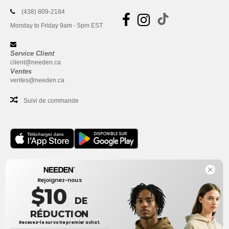
(438) 809-2184
Monday to Friday 9am - 5pm EST
Service Client
client@needen.ca
Ventes
ventes@needen.ca
Suivi de commande
Bureau
Rejoignez-nous
One Dundas Street West Suite 2500
$10
Toronto, Ontario, M5G 1Z3
DE
Ceci n'est PAS l'adresse de retour. Pour les retours, voir ici
RÉDUCTION
Recevez-le sur votre premier achat.
Bureau