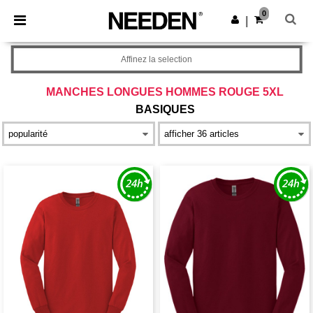
×
Appli Needen
0
Obtenir l'appli
|
Meilleurs prix sur l’app !
Affinez la selection
MANCHES LONGUES HOMMES ROUGE 5XL
BASIQUES