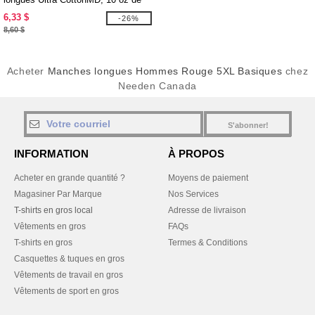
MD (2400)
6,33 $
-26%
8,60 $
Acheter
Manches longues Hommes Rouge 5XL Basiques
chez
Needen Canada
S'abonner!
INFORMATION
À PROPOS
Acheter en grande quantité ?
Moyens de paiement
Magasiner Par Marque
Nos Services
T-shirts en gros local
Adresse de livraison
Vêtements en gros
FAQs
T-shirts en gros
Termes & Conditions
Casquettes & tuques en gros
Vêtements de travail en gros
Vêtements de sport en gros