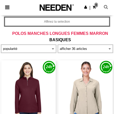
×
Appli Needen
0
Obtenir l'appli
|
Meilleurs prix sur l’app !
Affinez la selection
POLOS MANCHES LONGUES FEMMES MARRON
BASIQUES