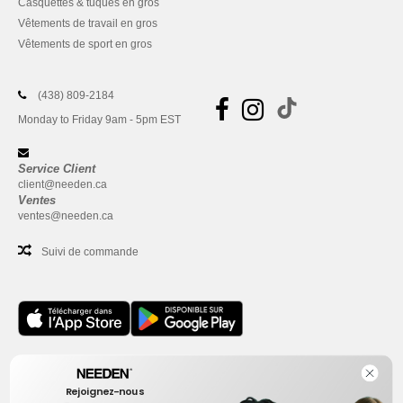
Casquettes & tuques en gros
Vêtements de travail en gros
Vêtements de sport en gros
(438) 809-2184
Monday to Friday 9am - 5pm EST
Service Client
client@needen.ca
Ventes
ventes@needen.ca
Suivi de commande
Bureau
Rejoignez-nous
One Dundas Street West Suite 2500