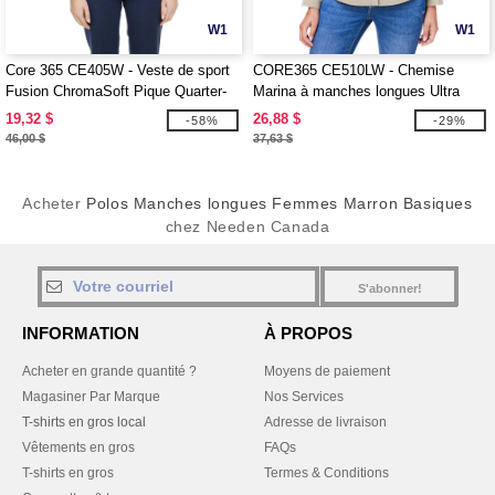
W1
W1
Core 365 CE405W - Veste de sport
CORE365 CE510LW - Chemise
Fusion ChromaSoft Pique Quarter-
Marina à manches longues Ultra
Zip pour dames
UVP® pour dames
19,32 $
26,88 $
-58%
-29%
46,00 $
37,63 $
Acheter
Polos Manches longues Femmes Marron Basiques
chez Needen Canada
S'abonner!
INFORMATION
À PROPOS
Acheter en grande quantité ?
Moyens de paiement
Magasiner Par Marque
Nos Services
T-shirts en gros local
Adresse de livraison
Vêtements en gros
FAQs
T-shirts en gros
Termes & Conditions