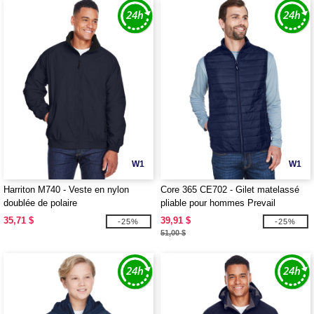
W1
W1
Harriton M740 - Veste en nylon
Core 365 CE702 - Gilet matelassé
doublée de polaire
pliable pour hommes Prevail
35,71 $
39,91 $
-25%
-25%
51,00 $