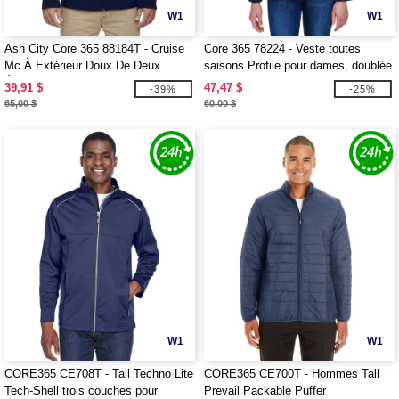
W1
W1
Ash City Core 365 88184T - Cruise
Core 365 78224 - Veste toutes
Mc À Extérieur Doux De Deux
saisons Profile pour dames, doublée
Épaisseurs
de polaire
39,91 $
47,47 $
-39%
-25%
65,00 $
60,00 $
W1
W1
CORE365 CE708T - Tall Techno Lite
CORE365 CE700T - Hommes Tall
Tech-Shell trois couches pour
Prevail Packable Puffer