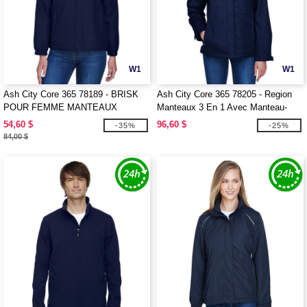
W1
W1
Ash City Core 365 78189 - BRISK
Ash City Core 365 78205 - Region
POUR FEMME MANTEAUX
Manteaux 3 En 1 Avec Manteau-
ISOLES CORE 365MC
Doublure En Molleton Pour Femme
54,60 $
96,60 $
-35%
-25%
84,00 $