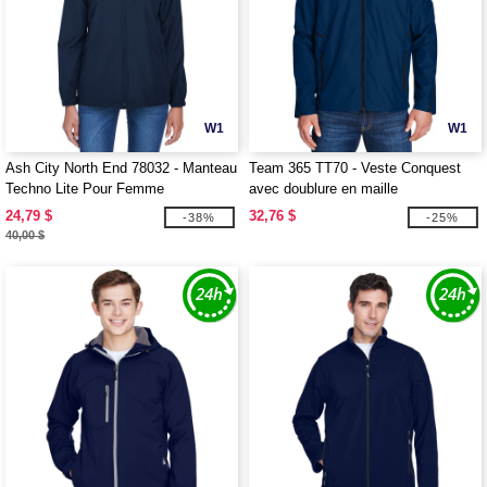
W1
W1
Ash City North End 78032 - Manteau
Team 365 TT70 - Veste Conquest
Techno Lite Pour Femme
avec doublure en maille
24,79 $
32,76 $
-38%
-25%
40,00 $