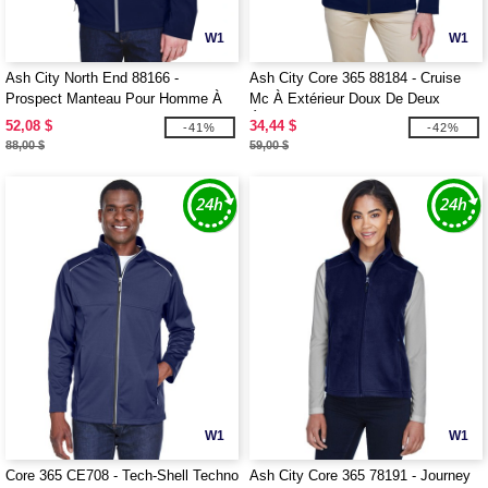
W1
W1
Ash City North End 88166 -
Ash City Core 365 88184 - Cruise
Prospect Manteau Pour Homme À
Mc À Extérieur Doux De Deux
Extérieur Doux Avec Capuchon
Épaisseurs
52,08 $
34,44 $
-41%
-42%
88,00 $
59,00 $
W1
W1
Core 365 CE708 - Tech-Shell Techno
Ash City Core 365 78191 - Journey