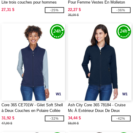
Lite trois couches pour hommes
Pour Femme Vestes En Molleton
MC
27,31 $
22,27 $
-25%
-36%
35,00 $
W1
W1
Core 365 CE701W - Gilet Soft Shell
Ash City Core 365 78184 - Cruise
à Deux Couches en Polaire Collée
Mc À Extérieur Doux De Deux
pour Femmes
Épaisseurs
31,92 $
34,44 $
-32%
-42%
47,00 $
59,00 $