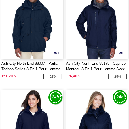
W1
W1
Ash City North End 88007 - Parka
Ash City North End 88178 - Caprice
Techno Series 3-En-1 Pour Homme
Manteau 3 En 1 Pour Homme Avec
Avec Garniture Armurée
Manteau Intérieur À Extérieur Doux
151,20 $
176,40 $
-25%
-25%