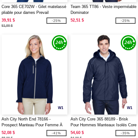
Core 365 CE702W - Gilet matelassé
Team 365 TT86 - Veste imperméable
pliable pour dames Prevail
Dominator
39,91 $
52,51 $
-25%
-25%
51,00 $
W1
W1
Ash City North End 78166 -
Ash City Core 365 88189 - Brisk
Prospect Manteau Pour Femme À
Pour Hommes Manteaux Isolés Core
Extérieur Doux Avec Capuchon
365™
52,08 $
54,60 $
-41%
-35%