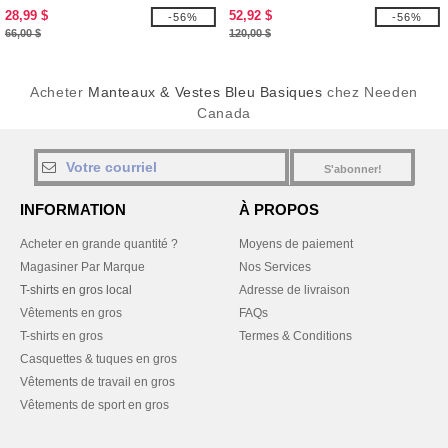
hommes
28,99 $
52,92 $
-56%
-56%
66,00 $
120,00 $
Acheter
Manteaux & Vestes Bleu Basiques
chez Needen
Canada
S'abonner!
INFORMATION
À PROPOS
Acheter en grande quantité ?
Moyens de paiement
Magasiner Par Marque
Nos Services
T-shirts en gros local
Adresse de livraison
Vêtements en gros
FAQs
T-shirts en gros
Termes & Conditions
Casquettes & tuques en gros
Vêtements de travail en gros
Vêtements de sport en gros