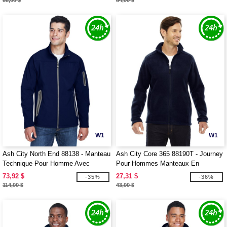
88,00 $
84,00 $
W1
W1
Ash City North End 88138 - Manteau
Ash City Core 365 88190T - Journey
Technique Pour Homme Avec
Pour Hommes Manteaux En
Extérieur Doux
Molleton Core 365™
73,92 $
27,31 $
-35%
-36%
114,00 $
43,00 $