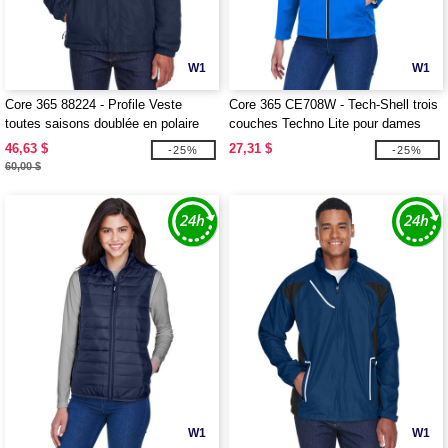
W1
W1
Core 365 88224 - Profile Veste
Core 365 CE708W - Tech-Shell trois
toutes saisons doublée en polaire
couches Techno Lite pour dames
46,63 $
27,31 $
-25%
-25%
60,00 $
W1
W1