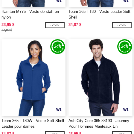
W1
W1
Harriton M775 - Veste de staff en
Team 365 TT80 - Veste Leader Soft
nylon
Shell
23,95 $
34,87 $
-25%
-25%
32,00 $
W1
W1
Team 365 TT80W - Veste Soft Shell
Ash City Core 365 88190 - Journey
Leader pour dames
Pour Hommes Manteaux En
Molleton Core 365™
34,87 $
23,95 $