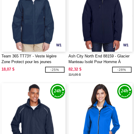
W1
W1
Team 365 TT73Y - Veste légère
Ash City North End 88159 - Glacier
Zone Protect pour les jeunes
Manteau Isolé Pour Homme À
Extérieur Doux Avec Capuchon
18,07 $
82,32 $
-25%
-28%
Amovible
114,00 $