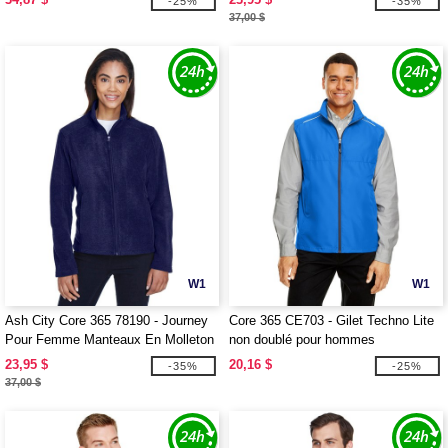
-25%
-35%
37,00 $
W1
W1
Ash City Core 365 78190 - Journey
Core 365 CE703 - Gilet Techno Lite
Pour Femme Manteaux En Molleton
non doublé pour hommes
Core 365MC
23,95 $
20,16 $
-35%
-25%
37,00 $