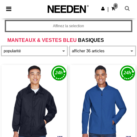
×
Appli Needen
0
Obtenir l'appli
|
Meilleurs prix sur l’app !
Affinez la selection
MANTEAUX & VESTES BLEU
BASIQUES