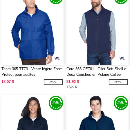
W1
W1
Team 365 TT73 - Veste légère Zone
Core 365 CE701 - Gilet Soft Shell à
Protect pour adultes
Deux Couches en Polaire Collée
pour Hommes
18,07 $
31,92 $
-25%
-32%
47,00 $