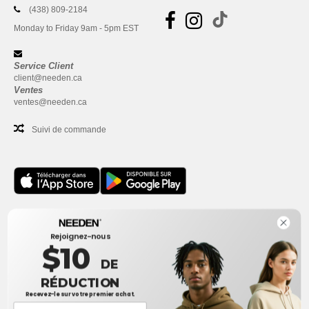
(438) 809-2184
Monday to Friday 9am - 5pm EST
Service Client
client@needen.ca
Ventes
ventes@needen.ca
Suivi de commande
Bureau
Rejoignez-nous
One Dundas Street West Suite 2500
$10
Toronto, Ontario, M5G 1Z3
DE
Ceci n'est PAS l'adresse de retour. Pour les retours, voir ici
RÉDUCTION
Recevez-le sur votre premier achat.
Bureau