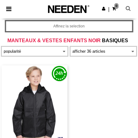
×
Appli Needen
0
Obtenir l'appli
|
Meilleurs prix sur l’app !
Affinez la selection
MANTEAUX & VESTES ENFANTS NOIR
BASIQUES