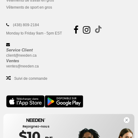
Vêtements de travail en gros
Vêtements de sport en gros
(438) 809-2184
Monday to Friday 9am - 5pm EST
Service Client
client@needen.ca
Ventes
ventes@needen.ca
Suivi de commande
Bureau
Rejoignez-nous
One Dundas Street West Suite 2500
$10
Toronto, Ontario, M5G 1Z3