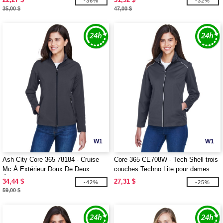
-36%
-32%
35,00 $
47,00 $
W1
W1
Ash City Core 365 78184 - Cruise
Core 365 CE708W - Tech-Shell trois
Mc À Extérieur Doux De Deux
couches Techno Lite pour dames
Épaisseurs
34,44 $
27,31 $
-42%
-25%
59,00 $