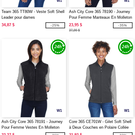
W1
W1
Team 365 TT80W - Veste Soft Shell
Ash City Core 365 78190 - Journey
Leader pour dames
Pour Femme Manteaux En Molleton
Core 365MC
34,87 $
23,95 $
-25%
-35%
37,00 $
W1
W1
Ash City Core 365 78191 - Journey
Core 365 CE701W - Gilet Soft Shell
Pour Femme Vestes En Molleton
à Deux Couches en Polaire Collée
MC
pour Femmes
22,27 $
31,92 $