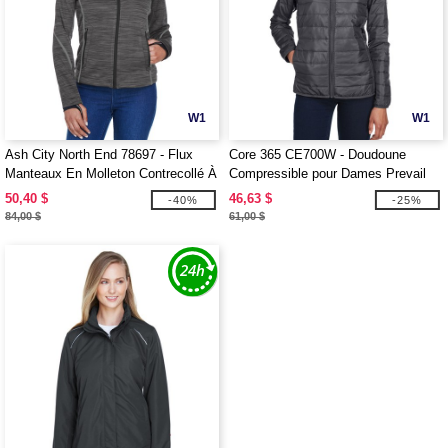
W1
W1
Ash City North End 78697 - Flux
Core 365 CE700W - Doudoune
Manteaux En Molleton Contrecollé À
Compressible pour Dames Prevail
Motif Mélangé Pour Femme
50,40 $
46,63 $
-40%
-25%
84,00 $
61,00 $