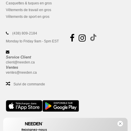
Casquettes & tuques en gros
Vêtements de travail en gros
Vêtements de sport en gros
(438) 809-2184
Monday to Friday 9am - 5pm EST
Service Client
client@needen.ca
Ventes
ventes@needen.ca
Suivi de commande
Bureau
Rejoignez-nous
One Dundas Street West Suite 2500