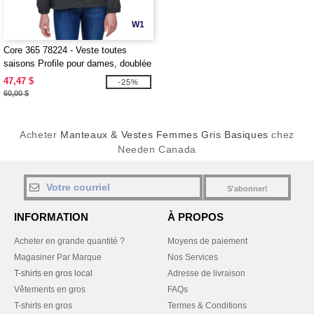
W1
Core 365 78224 - Veste toutes
saisons Profile pour dames, doublée
de polaire
47,47 $
-25%
60,00 $
Acheter
Manteaux & Vestes Femmes Gris Basiques
chez
Needen Canada
S'abonner!
INFORMATION
À PROPOS
Acheter en grande quantité ?
Moyens de paiement
Magasiner Par Marque
Nos Services
T-shirts en gros local
Adresse de livraison
Vêtements en gros
FAQs
T-shirts en gros
Termes & Conditions