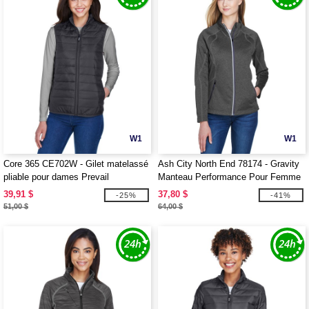
W1
W1
Core 365 CE702W - Gilet matelassé
Ash City North End 78174 - Gravity
pliable pour dames Prevail
Manteau Performance Pour Femme
En Molleton
39,91 $
37,80 $
-25%
-41%
51,00 $
64,00 $