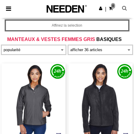
×
Appli Needen
0
Obtenir l'appli
|
Meilleurs prix sur l’app !
Affinez la selection
MANTEAUX & VESTES FEMMES GRIS
BASIQUES