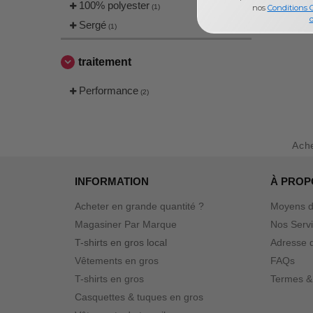
100% polyester
(1)
nos
Conditions 
d
Sergé
(1)
traitement
Performance
(2)
Ach
INFORMATION
À PROP
Acheter en grande quantité ?
Moyens d
Magasiner Par Marque
Nos Serv
T-shirts en gros local
Adresse d
Vêtements en gros
FAQs
T-shirts en gros
Termes &
Casquettes & tuques en gros