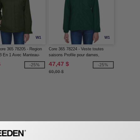
W1
W1
ore 365 78205 - Region
Core 365 78224 - Veste toutes
3 En 1 Avec Manteau-
saisons Profile pour dames,
En Molleton Pour Femme
doublée de polaire
$
47,47 $
-25%
-25%
60,00 $