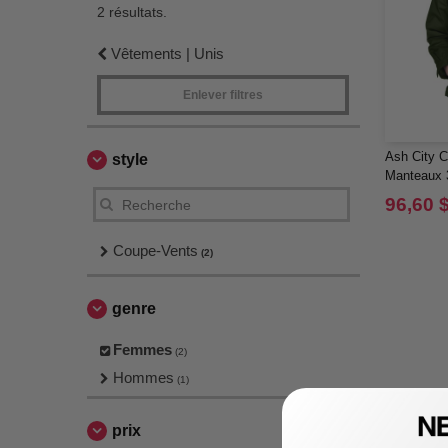
2 résultats.
Vêtements | Unis
Enlever filtres
Ash City C
style
Manteaux 
Doublure 
96,60 
Coupe-Vents
(2)
genre
Femmes
(2)
Hommes
(1)
prix