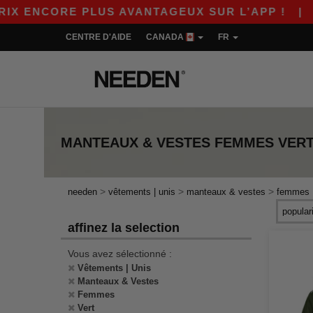
X ENCORE PLUS AVANTAGEUX SUR L’APP !
|
NO
CENTRE D'AIDE
CANADA
FR
MANTEAUX & VESTES FEMMES VER
>
>
>
needen
vêtements | unis
manteaux & vestes
femmes
affinez la selection
Vous avez sélectionné :
Vêtements | Unis
Manteaux & Vestes
Femmes
Vert