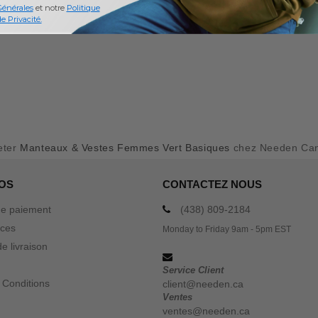
Générales
et notre
Politique
e Privacité.
eter
Manteaux & Vestes Femmes Vert Basiques
chez Needen Ca
OS
CONTACTEZ NOUS
e paiement
(438) 809-2184
ices
Monday to Friday 9am - 5pm EST
e livraison
Service Client
 Conditions
client@needen.ca
Ventes
ventes@needen.ca