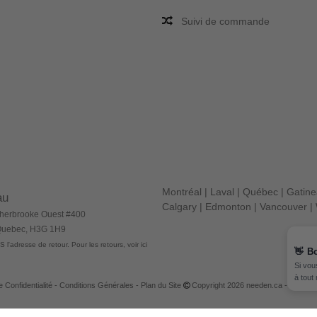
Suivi de commande
Montréal
|
Laval
|
Québec
|
Gatin
au
Calgary
|
Edmonton
|
Vancouver
|
herbrooke Ouest #400
 Quebec, H3G 1H9
 l'adresse de retour. Pour les retours, voir ici
e Confidentialité
-
Conditions Générales
-
Plan du Site
Copyright 2026 needen.ca - Tous dro