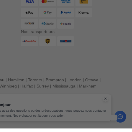
Nos transporteurs
eau
|
Hamilton
|
Toronto
|
Brampton
|
London
|
Ottawa
|
Winnipeg
|
Halifax
|
Surrey
|
Mississauga
|
Markham
its réservés