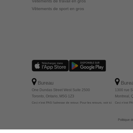
Vêtements de travail en gros
Vêtements de sport en gros
Bureau
Bure
One Dundas Street West Suite 2500
1300 rue S
Toronto, Ontario, M5G 1Z3
Montreal,
Ceci n'est PAS l'adresse de retour. Pour les retours, voir ici
Ceci n'est PAS
Politique d