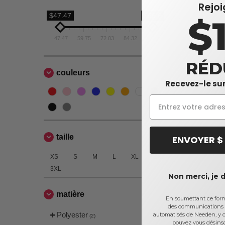
Rejo
$47.47
$96.6
$
47.47
59.75
72.03
84.32
96.6
RÉD
couleurs
Recevez-le sur
taille
ENVOYER $
XS
S
M
L
XL
2XL
3XL
Non merci, je 
matière
En soumettant ce formu
des communications 
Polyester
automatisés de Needen, y c
(2)
pouvez vous désins