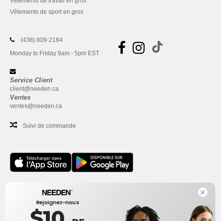
Vêtements de travail en gros
Vêtements de sport en gros
(438) 809-2184
Monday to Friday 9am - 5pm EST
Service Client
client@needen.ca
Ventes
ventes@needen.ca
Suivi de commande
Bureau
Rejoignez-nous
One Dundas Street West Suite 2500
$10
Toronto, Ontario, M5G 1Z3