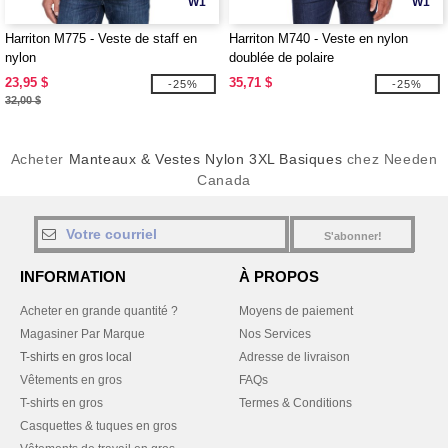
W1
W1
Harriton M775 - Veste de staff en
Harriton M740 - Veste en nylon
nylon
doublée de polaire
23,95 $
35,71 $
-25%
-25%
32,00 $
Acheter
Manteaux & Vestes Nylon 3XL Basiques
chez Needen
Canada
S'abonner!
INFORMATION
À PROPOS
Acheter en grande quantité ?
Moyens de paiement
Magasiner Par Marque
Nos Services
T-shirts en gros local
Adresse de livraison
Vêtements en gros
FAQs
T-shirts en gros
Termes & Conditions
Casquettes & tuques en gros