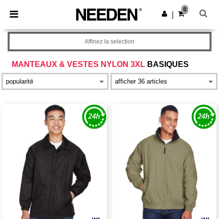
×
Appli Needen
0
Obtenir l'appli
|
Meilleurs prix sur l’app !
Affinez la selection
MANTEAUX & VESTES NYLON 3XL
BASIQUES