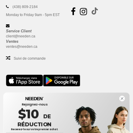
(438) 809-2184
Monday to Friday 9am - 5pm EST
Service Client
client@needen.ca
Ventes
ventes@needen.ca
Suivi de commande
Bureau
Rejoignez-nous
One Dundas Street West Suite 2500
$10
Toronto, Ontario, M5G 1Z3
DE
Ceci n'est PAS l'adresse de retour. Pour les retours, voir ici
RÉDUCTION
Recevez-le sur votre premier achat.
Bureau