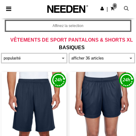
×
Appli Needen
0
Obtenir l'appli
|
Meilleurs prix sur l’app !
Affinez la selection
VÊTEMENTS DE SPORT PANTALONS & SHORTS XL
BASIQUES