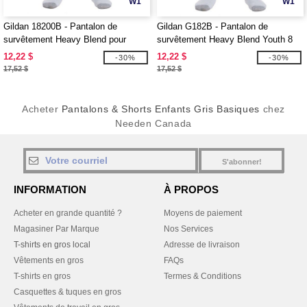
W1
W1
Gildan 18200B - Pantalon de
Gildan G182B - Pantalon de
survêtement Heavy Blend pour
survêtement Heavy Blend Youth 8
jeunes
oz., 50/50
12,22 $
12,22 $
-30%
-30%
17,52 $
17,52 $
Acheter
Pantalons & Shorts Enfants Gris Basiques
chez
Needen Canada
S'abonner!
INFORMATION
À PROPOS
Acheter en grande quantité ?
Moyens de paiement
Magasiner Par Marque
Nos Services
T-shirts en gros local
Adresse de livraison
Vêtements en gros
FAQs
T-shirts en gros
Termes & Conditions
Casquettes & tuques en gros