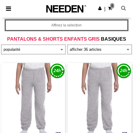
×
Appli Needen
0
Obtenir l'appli
|
Meilleurs prix sur l’app !
Affinez la selection
PANTALONS & SHORTS ENFANTS GRIS
BASIQUES