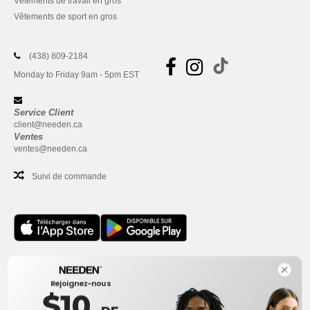
Vêtements de travail en gros
Vêtements de sport en gros
(438) 809-2184
Monday to Friday 9am - 5pm EST
Service Client
client@needen.ca
Ventes
ventes@needen.ca
Suivi de commande
Bureau
Rejoignez-nous
One Dundas Street West Suite 2500
$10
Toronto, Ontario, M5G 1Z3