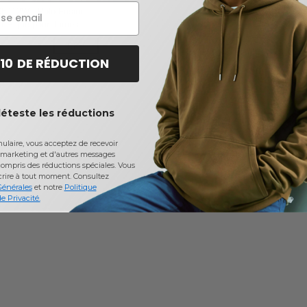
CE112W - Polo Fusion
t Pique pour dames
$
-58%
 10 DE RÉDUCTION
déteste les réductions
laire, vous acceptez de recevoir
marketing et d'autres messages
ompris des réductions spéciales. Vous
crire à tout moment.
Consultez
Générales
et notre
Politique
e Privacité.