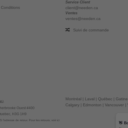
Service Client
 Conditions
client@needen.ca
Ventes
ventes@needen.ca
Suivi de commande
Montréal
|
Laval
|
Québec
|
Gatin
au
Calgary
|
Edmonton
|
Vancouver
|
herbrooke Ouest #400
 Quebec, H3G 1H9
 l'adresse de retour. Pour les retours, voir ici
👋
B