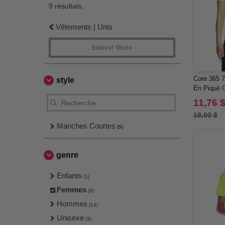
9 résultats.
Vêtements | Unis
Enlever filtres
Core 365 7
style
En Piqué O
11,76 
18,00 $
Manches Courtes
(5)
genre
Enfants
(1)
Femmes
(9)
Hommes
(14)
Unisexe
(3)