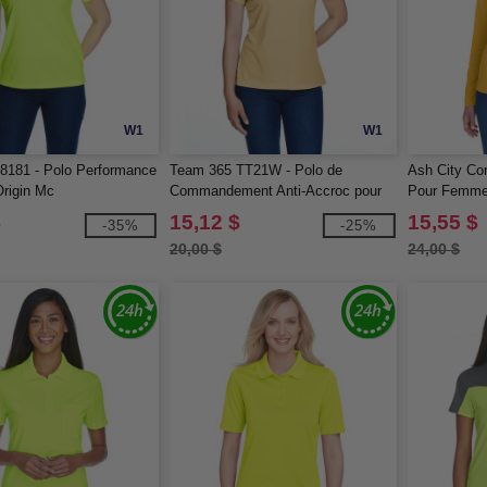
W1
W1
8181 - Polo Performance
Team 365 TT21W - Polo de
Ash City Co
rigin Mc
Commandement Anti-Accroc pour
Pour Femme
Femmes
Performanc
$
15,12 $
15,55 $
-35%
-25%
Manches Lo
20,00 $
24,00 $