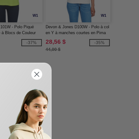
W1
W1
101W - Polo Piqué
Devon & Jones D100W - Polo à col
 à Blocs de Couleur
en Y à manches courtes en Pima
s Balance
pour dames
28,56 $
-37%
-35%
44,00 $