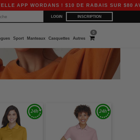
APP WORDANS ! $10 DE RABAIS SUR $80 AVEC L
LOGIN
INSCRIPTION
0
ngues
Sport
Manteaux
Casquettes
Autres