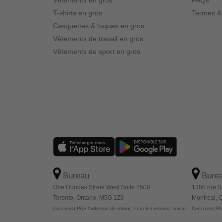
Vêtements en gros
FAQs
T-shirts en gros
Termes &
Casquettes & tuques en gros
Vêtements de travail en gros
Vêtements de sport en gros
Bureau
Bure
One Dundas Street West Suite 2500
1300 rue S
Toronto, Ontario, M5G 1Z3
Montreal,
Ceci n'est PAS l'adresse de retour. Pour les retours, voir ici
Ceci n'est PAS