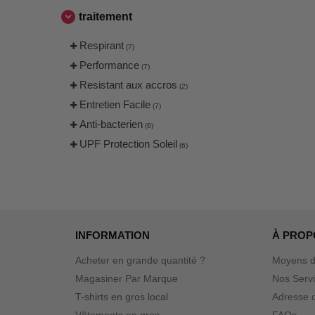
traitement
Respirant
(7)
Performance
(7)
Resistant aux accros
(2)
Entretien Facile
(7)
Anti-bacterien
(6)
UPF Protection Soleil
(6)
INFORMATION
À PROP
Acheter en grande quantité ?
Moyens d
Magasiner Par Marque
Nos Serv
T-shirts en gros local
Adresse d