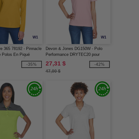
W1
W1
re 365 78192 - Pinnacle
Devon & Jones DG150W - Polo
 Polos En Piqué
Performance DRYTEC20 pour
e Core 365™ À
Femmes
27,31 $
-35%
-42%
ngues
47,00 $