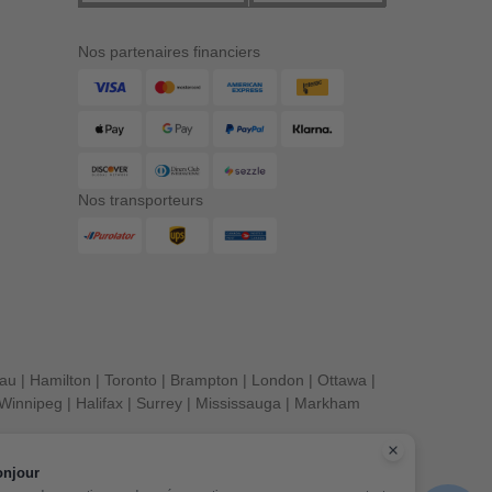
Nos partenaires financiers
Nos transporteurs
eau
|
Hamilton
|
Toronto
|
Brampton
|
London
|
Ottawa
|
Winnipeg
|
Halifax
|
Surrey
|
Mississauga
|
Markham
onjour