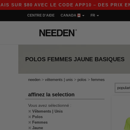
UR $80 AVEC LE CODE APP10 – DES PRIX ENCOR
CENTRE D'AIDE
CANADA
FR
POLOS FEMMES JAUNE
BASIQUES
>
>
>
needen
vêtements | unis
polos
femmes
affinez la selection
Vous avez sélectionné :
Vêtements | Unis
Polos
Femmes
Jaune