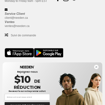
Monday to Friday 9am - 5pm EST
Service Client
client@needen.ca
Ventes
ventes@needen.ca
Suivi de commande
Bureau
Rejoignez-nous
One Dundas Street West Suite 2500
$10
Toronto, Ontario, M5G 1Z3
DE
Ceci n'est PAS l'adresse de retour. Pour les retours, voir ici
RÉDUCTION
Recevez-le sur votre premier achat.
Bureau
1300 rue Sherbrooke Ouest #400
Montreal, Quebec, H3G 1H9