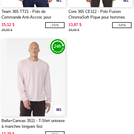
W1
W1
Team 365 TT21 - Polo de
Core 365 CE112 - Polo Fusion
Commande Anti-Accroc pour
ChromaSoft Pique pour hommes
Hommes
15,12 $
13,87 $
-25%
-58%
20,00 $
33,00 $
W1
Bella+Canvas 3511 - T-Shirt unisexe
à manches longues 6oz
Heavyweight
13,79 $