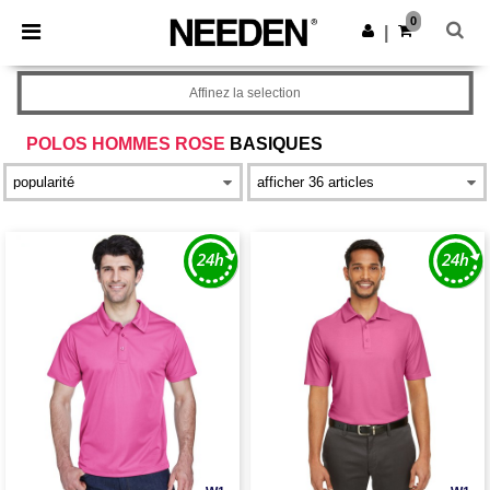
×
Appli Needen
0
Obtenir l'appli
|
Meilleurs prix sur l’app !
Affinez la selection
POLOS HOMMES ROSE
BASIQUES