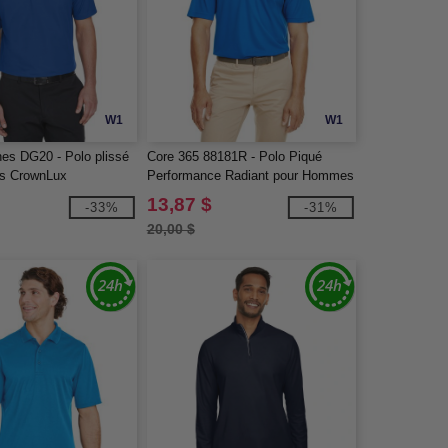
W1
W1
es DG20 - Polo plissé
Core 365 88181R - Polo Piqué
s CrownLux
Performance Radiant pour Hommes

avec Passepoil Réfléchissant
13,87 $
-33%
-31%
20,00 $