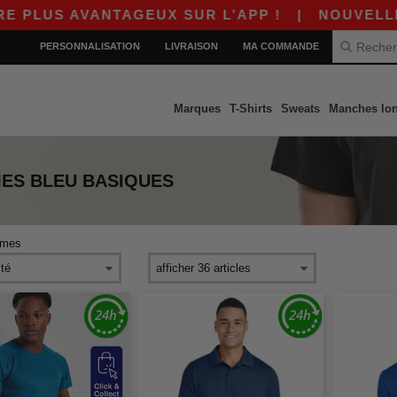
LUS AVANTAGEUX SUR L’APP !
|
NOUVELLE APP
PERSONNALISATION
LIVRAISON
MA COMMANDE
Marques
T-Shirts
Sweats
Manches lo
MES BLEU
BASIQUES
mes