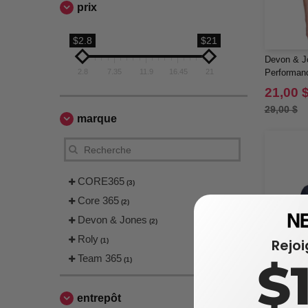
prix
$2.8
$21
Devon & J
2.8
7.35
11.9
16.45
21
Performanc
Homme Gr
21,00 
29,00 $
marque
CORE365
(3)
Core 365
(2)
Devon & Jones
(2)
Roly
Rejo
(1)
Team 365
$
(1)
entrepôt