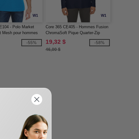
W1
W1
104 - Polo Market
Core 365 CE405 - Hommes Fusion
ct Mesh pour hommes
ChromaSoft Pique Quarter-Zip
19,32 $
-55%
-58%
46,00 $