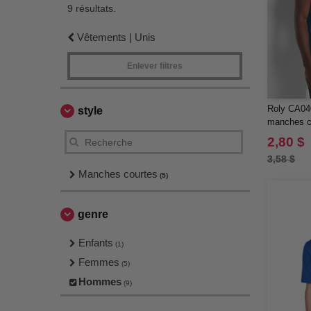
9 résultats.
Vêtements | Unis
Enlever filtres
Roly CA040
style
manches c
2,80 $
3,58 $
Manches courtes
(5)
genre
Enfants
(1)
Femmes
(5)
Hommes
(9)