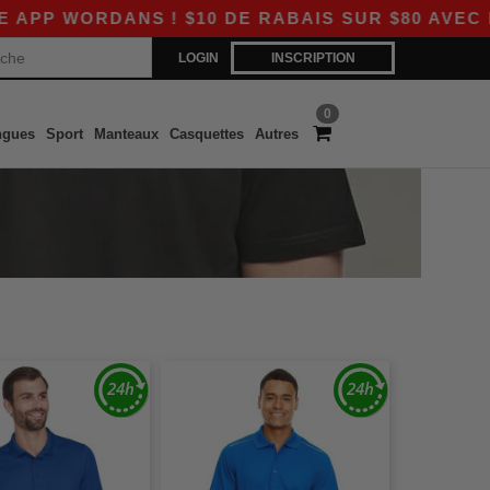
 WORDANS ! $10 DE RABAIS SUR $80 AVEC LE C
LOGIN
INSCRIPTION
0
ngues
Sport
Manteaux
Casquettes
Autres