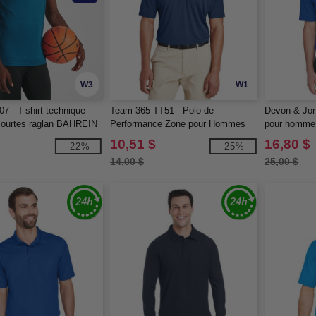
W3
W1
7 - T-shirt technique
Team 365 TT51 - Polo de
Devon & Jon
ourtes raglan BAHREIN
Performance Zone pour Hommes
pour homme
Performance
10,51 $
16,80 $
-22%
-25%
14,00 $
25,00 $