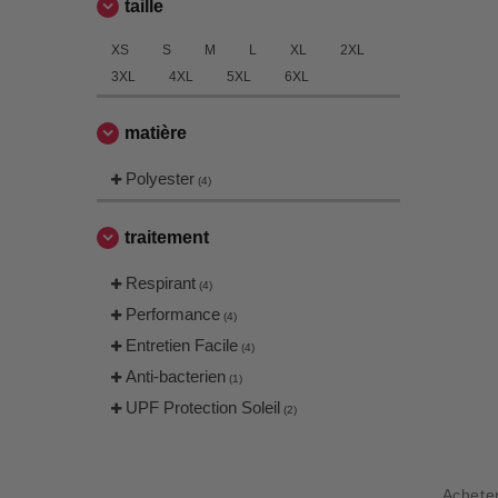
taille
XS
S
M
L
XL
2XL
3XL
4XL
5XL
6XL
matière
Polyester
(4)
traitement
Respirant
(4)
Performance
(4)
Entretien Facile
(4)
Anti-bacterien
(1)
UPF Protection Soleil
(2)
Achete