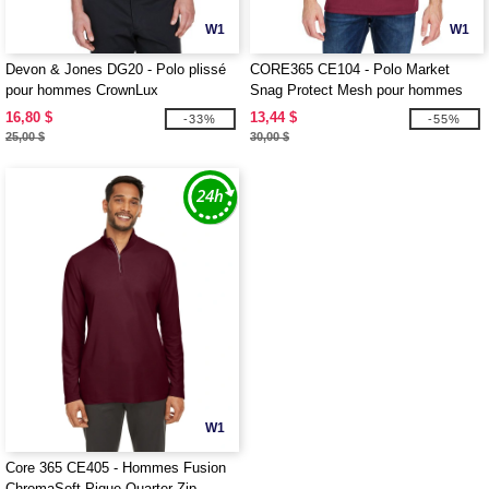
W1
W1
Devon & Jones DG20 - Polo plissé
CORE365 CE104 - Polo Market
pour hommes CrownLux
Snag Protect Mesh pour hommes
Performance
16,80 $
13,44 $
-33%
-55%
25,00 $
30,00 $
W1
Core 365 CE405 - Hommes Fusion
ChromaSoft Pique Quarter-Zip