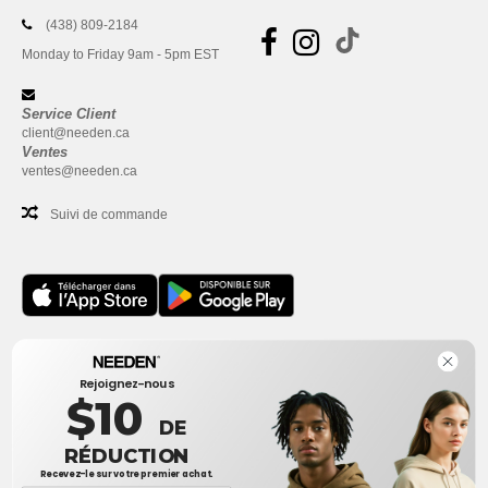
(438) 809-2184
Monday to Friday 9am - 5pm EST
Service Client
client@needen.ca
Ventes
ventes@needen.ca
Suivi de commande
Bureau
Rejoignez-nous
One Dundas Street West Suite 2500
$10
Toronto, Ontario, M5G 1Z3
DE
Ceci n'est PAS l'adresse de retour. Pour les retours, voir ici
RÉDUCTION
Recevez-le sur votre premier achat.
Bureau