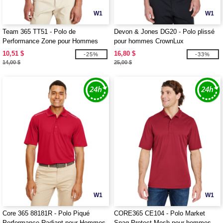
W1
W1
Team 365 TT51 - Polo de
Devon & Jones DG20 - Polo plissé
Performance Zone pour Hommes
pour hommes CrownLux
Performance
10,51 $
16,80 $
-25%
-33%
14,00 $
25,00 $
W1
W1
Core 365 88181R - Polo Piqué
CORE365 CE104 - Polo Market
Performance Radiant pour Hommes
Snag Protect Mesh pour hommes