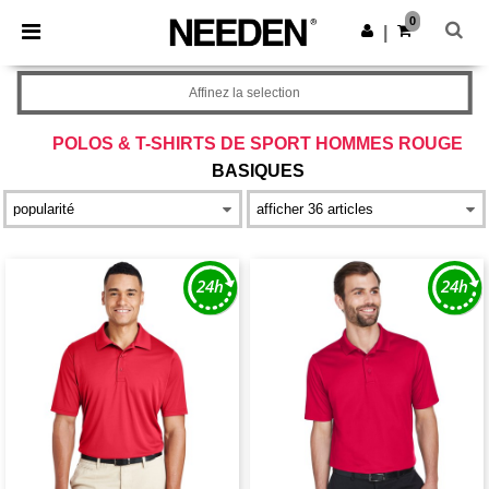
×
Appli Needen
0
Obtenir l'appli
|
Meilleurs prix sur l’app !
Affinez la selection
POLOS & T-SHIRTS DE SPORT HOMMES ROUGE
BASIQUES