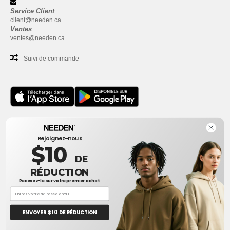
Service Client
client@needen.ca
Ventes
ventes@needen.ca
Suivi de commande
Bureau
Rejoignez-nous
One Dundas Street West Suite 2500
$10
Toronto, Ontario, M5G 1Z3
DE
Ceci n'est PAS l'adresse de retour. Pour les retours, voir ici
RÉDUCTION
Recevez-le sur votre premier achat.
Bureau
1300 rue Sherbrooke Ouest #400
Montreal, Quebec, H3G 1H9
ENVOYER $ 10 DE RÉDUCTION
Ceci n'est PAS l'adresse de retour. Pour les retours, voir ici
👋
Bonjour