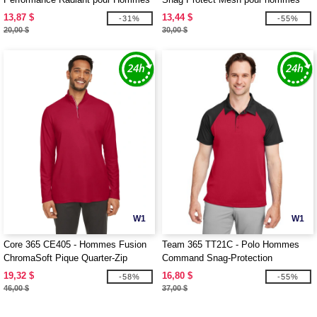
avec Passepoil Réfléchissant
13,87 $
13,44 $
-31%
-55%
20,00 $
30,00 $
W1
W1
Core 365 CE405 - Hommes Fusion
Team 365 TT21C - Polo Hommes
ChromaSoft Pique Quarter-Zip
Command Snag-Protection
Colorblock
19,32 $
16,80 $
-58%
-55%
46,00 $
37,00 $