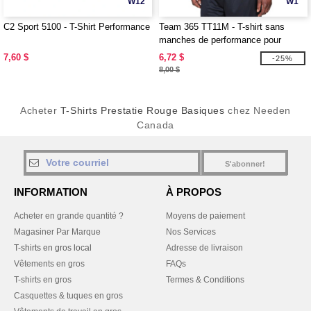
W12
W1
C2 Sport 5100 - T-Shirt Performance
Team 365 TT11M - T-shirt sans
manches de performance pour
hommes
7,60 $
6,72 $
-25%
8,00 $
Acheter
T-Shirts Prestatie Rouge Basiques
chez Needen
Canada
S'abonner!
INFORMATION
À PROPOS
Acheter en grande quantité ?
Moyens de paiement
Magasiner Par Marque
Nos Services
T-shirts en gros local
Adresse de livraison
Vêtements en gros
FAQs
T-shirts en gros
Termes & Conditions
Casquettes & tuques en gros