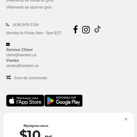
Vêtements de travail en gros
Vêtements de sport en gros
(438) 809-2184
Monday to Friday 9am - 5pm EST
Service Client
client@needen.ca
Ventes
ventes@needen.ca
Suivi de commande
Bureau
One Dundas Street West Suite 2500
Rejoignez-nous
$10
Toronto, Ontario, M5G 1Z3