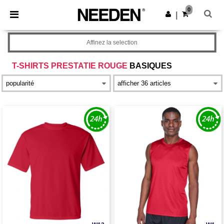
×
Appli Needen
0
Obtenir l'appli
|
Meilleurs prix sur l’app !
Affinez la selection
T-SHIRTS PRESTATIE ROUGE
BASIQUES