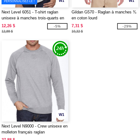
W1
W1
PERSONNALISEZ-LE !
Next Level 6051 - T-shirt raglan
Gildan G570 - Raglan à manches ¾
unisexe à manches trois-quarts en
en coton lourd
tri-matière
12,26 $
7,31 $
-5%
-29%
12,88 $
10,32 $
W1
Next Level N9000 - Crew unisexe en
molleton français raglan
27,88 $