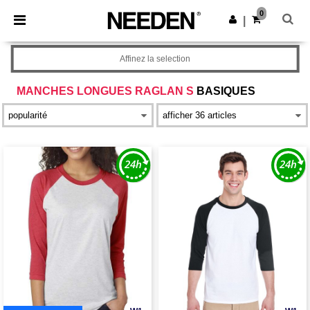
×
Appli Needen
0
Obtenir l'appli
|
Meilleurs prix sur l’app !
Affinez la selection
MANCHES LONGUES RAGLAN S
BASIQUES