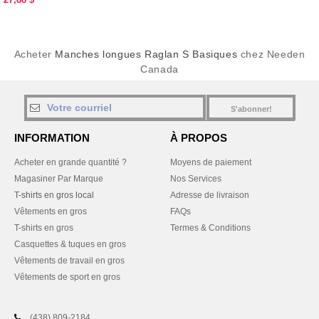
Acheter
Manches longues Raglan S Basiques
chez Needen
Canada
S'abonner!
INFORMATION
À PROPOS
Acheter en grande quantité ?
Moyens de paiement
Magasiner Par Marque
Nos Services
T-shirts en gros local
Adresse de livraison
Vêtements en gros
FAQs
T-shirts en gros
Termes & Conditions
Casquettes & tuques en gros
Vêtements de travail en gros
Vêtements de sport en gros
(438) 809-2184