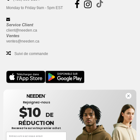
Monday to Friday 9am - 5pm EST
Service Client
client@needen.ca
Ventes
ventes@needen.ca
Suivi de commande
Bureau
Rejoignez-nous
One Dundas Street West Suite 2500
$10
Toronto, Ontario, M5G 1Z3
DE
Ceci n'est PAS l'adresse de retour. Pour les retours, voir ici
RÉDUCTION
Recevez-le sur votre premier achat.
Bureau
1300 rue Sherbrooke Ouest #400