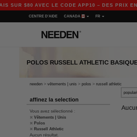
SUR $80 AVEC LE CODE APP10 – DES PRIX ENC
CENTRE D'AIDE
CANADA
FR
POLOS RUSSELL ATHLETIC
BASIQU
>
>
>
needen
vêtements | unis
polos
russell athletic
affinez la selection
Aucun
Vous avez sélectionné :
Vêtements | Unis
Polos
Russell Athletic
Aucun résultat.