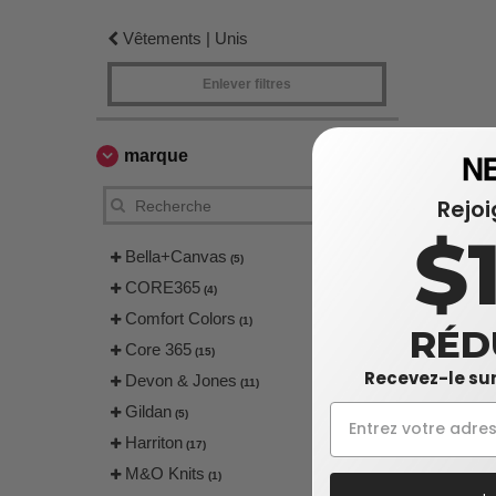
Vêtements | Unis
Enlever filtres
marque
Rejo
$
Bella+Canvas
(5)
CORE365
(4)
Comfort Colors
(1)
RÉD
Core 365
(15)
Recevez-le sur
Devon & Jones
(11)
Gildan
(5)
Harriton
(17)
M&O Knits
(1)