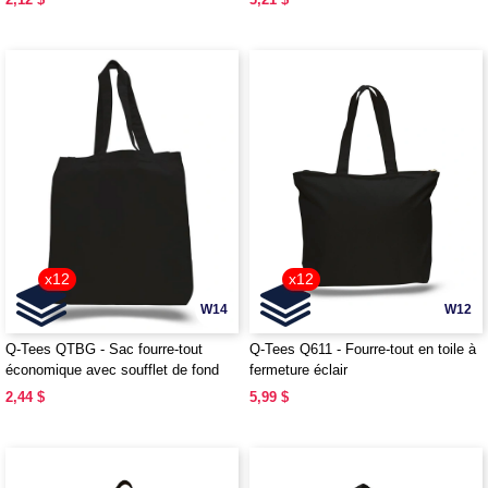
x12
x12
W14
W12
Q-Tees QTBG - Sac fourre-tout
Q-Tees Q611 - Fourre-tout en toile à
économique avec soufflet de fond
fermeture éclair
2,44 $
5,99 $