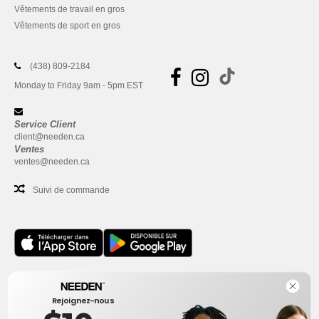
Vêtements de travail en gros
Vêtements de sport en gros
(438) 809-2184
Monday to Friday 9am - 5pm EST
Service Client
client@needen.ca
Ventes
ventes@needen.ca
Suivi de commande
Bureau
Rejoignez-nous
One Dundas Street West Suite 2500
Toronto, Ontario, M5G 1Z3