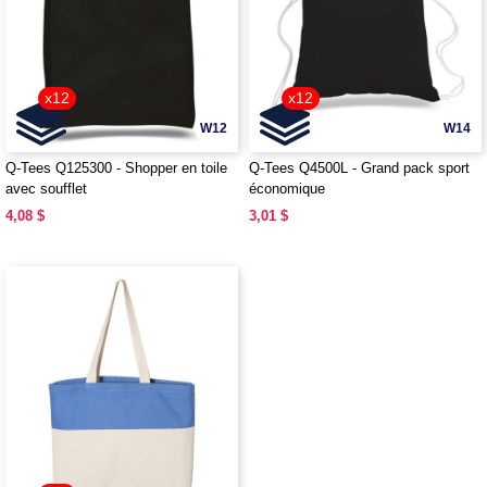
x12
x12
W12
W14
Q-Tees Q125300 - Shopper en toile
Q-Tees Q4500L - Grand pack sport
avec soufflet
économique
4,08 $
3,01 $